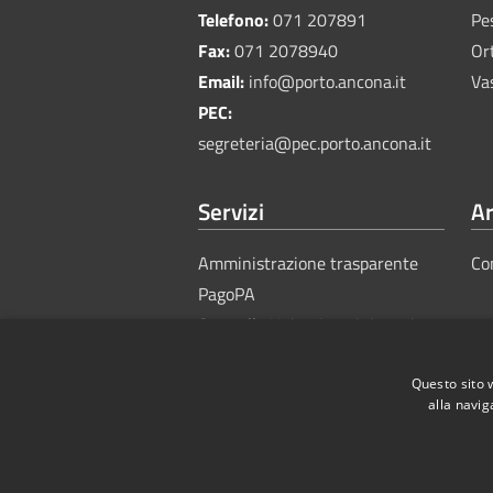
Telefono:
071 207891
Pe
Fax:
071 2078940
Or
Email:
info@porto.ancona.it
Va
PEC:
segreteria@pec.porto.ancona.it
Servizi
Ar
Amministrazione trasparente
Co
PagoPA
Sportello Unico Amministrativo
Questo sito 
alla navig
RSS
Accessibility
Privacy
Cook