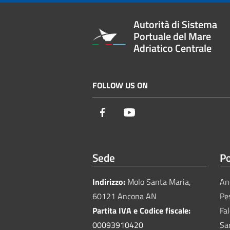
Autorità di Sistema
Portuale del Mare
Adriatico Centrale
FOLLOW US ON
Facebook
Youtube
Sede
Po
Indirizzo:
Molo Santa Maria,
An
60121 Ancona AN
Pe
Partita IVA e Codice fiscale:
Fa
00093910420
Sa