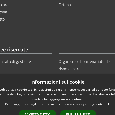
scara
Ortona
tona
sto
ee riservate
mitato di gestione
Organismo di partenariato della
risorsa mare
Informazioni sui cookie
web utilizza cookie tecnici e assimilati strettamente necessari al corretto fu
azione del sito, nonché un cookie tecnico analitico al solo fine di elaborare i
statistiche, aggregate e anonime.
Per maggiori dettagli, può consultare la cookie policy al seguente
Link
Copyright © 2025
Aut
ie
Sitemap
RIFIUTA TUTTO
ACCETTA TUTTO