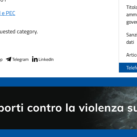
Titola
il e PEC
ammin
gove
quested category.
Sanz
dati
Artic
pp
Telegram
LinkedIn
Telef