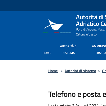
Salta al contenuto principale
Autorità di
Adriatico C
Porti di Ancona, Pesa
Ortona e Vasto
AUTORITÀ DI
AMMINIS
HOME
SISTEMA
TRASP
Home
>
Autorità di sistema
>
Or
Telefono e posta e
Last update
: 3 August 2024, 14