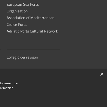
European Sea Ports
Organisation
Association of Mediterranean
Cruise Ports
Adriatic Ports Cultural Network
Collegio dei revisori
×
nzionamento e
nformazioni
orità di Sistema Portuale del Mare
Adriatico Centrale