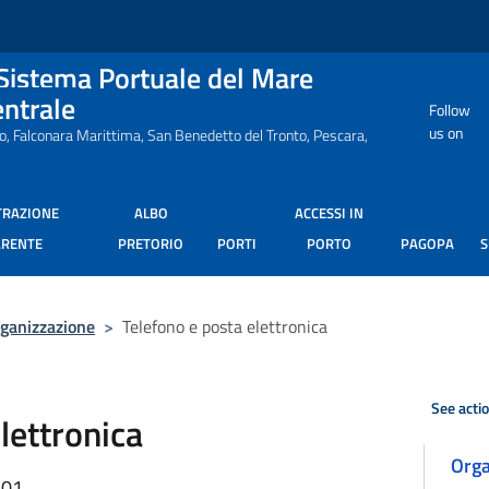
 Sistema Portuale del Mare
entrale
Follow
us on
ro, Falconara Marittima, San Benedetto del Tronto, Pescara,
TRAZIONE
ALBO
ACCESSI IN
ARENTE
PRETORIO
PORTI
PORTO
PAGOPA
ganizzazione
>
Telefono e posta elettronica
See acti
lettronica
Orga
:01