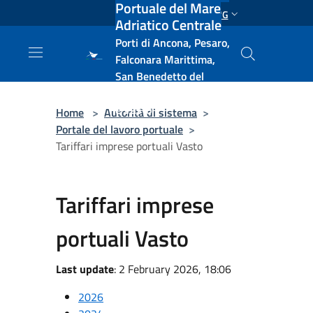
Portuale del Mare
Salta al contenuto principale
ENG
Adriatico Centrale
Porti di Ancona, Pesaro,
Falconara Marittima,
San Benedetto del
Tronto, Pescara, Ortona
e Vasto
Home
>
Autorità di sistema
>
Portale del lavoro portuale
>
Tariffari imprese portuali Vasto
Tariffari imprese
portuali Vasto
Last update
: 2 February 2026, 18:06
2026