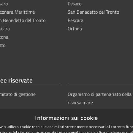
saro
Pesaro
lconara Marittima
San Benedetto del Tronto
n Benedetto del Tronto
Pescara
scara
Ortona
tona
sto
ee riservate
mitato di gestione
Organismo di partenariato della
risorsa mare
Informazioni sui cookie
web utilizza cookie tecnici e assimilati strettamente necessari al corretto fu
azione del sito, nonché un cookie tecnico analitico al solo fine di elaborare i