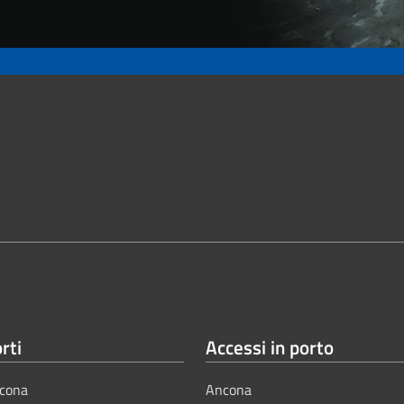
rti
Accessi in porto
cona
Ancona