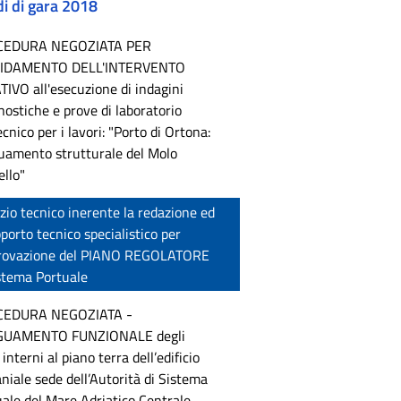
i di gara 2018
CEDURA NEGOZIATA PER
FIDAMENTO DELL'INTERVENTO
IVO all'esecuzione di indagini
ostiche e prove di laboratorio
cnico per i lavori: "Porto di Ortona:
uamento strutturale del Molo
llo"
zio tecnico inerente la redazione ed
pporto tecnico specialistico per
provazione del PIANO REGOLATORE
stema Portuale
EDURA NEGOZIATA -
UAMENTO FUNZIONALE degli
 interni al piano terra dell’edificio
iale sede dell’Autorità di Sistema
ale del Mare Adriatico Centrale