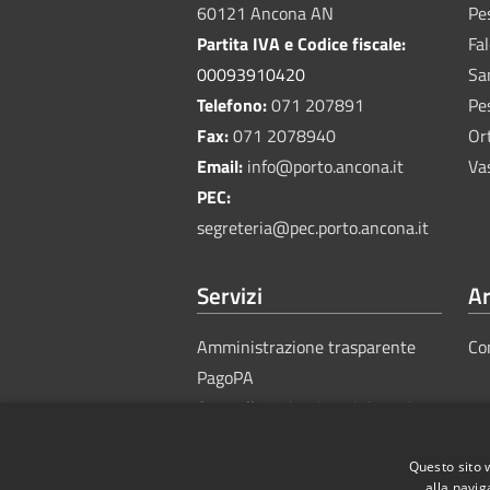
60121 Ancona AN
Pe
Partita IVA e Codice fiscale:
Fa
00093910420
Sa
Telefono:
071 207891
Pe
Fax:
071 2078940
Or
Email:
info@porto.ancona.it
Va
PEC:
segreteria@pec.porto.ancona.it
Servizi
Ar
Amministrazione trasparente
Co
PagoPA
Sportello Unico Amministrativo
Questo sito 
alla navig