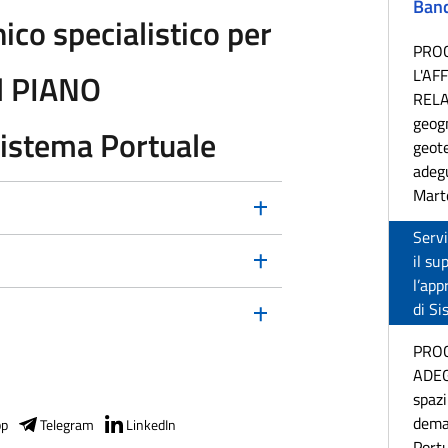
Band
nico specialistico per
PRO
L'AF
el PIANO
RELAT
geogn
istema Portuale
geote
adeg
Marte
Servi
il su
l’ap
di Si
PROC
ADEG
spazi
deman
pp
Telegram
LinkedIn
Portu