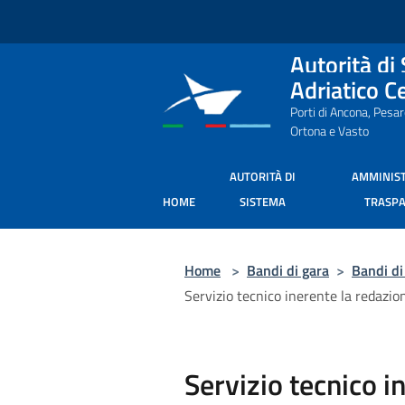
Salta al contenuto principale
Autorità di
Adriatico C
Porti di Ancona, Pesa
Ortona e Vasto
AUTORITÀ DI
AMMINIS
HOME
SISTEMA
TRASP
Home
>
Bandi di gara
>
Bandi di
Servizio tecnico inerente la redazi
Servizio tecnico i