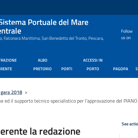
 Sistema Portuale del Mare
entrale
Follow
us on
ro, Falconara Marittima, San Benedetto del Tronto, Pescara,
TRAZIONE
ALBO
ACCESSI IN
ARENTE
PRETORIO
PORTI
PORTO
PAGOPA
 gara 2018
>
one ed il supporto tecnico specialistico per l’approvazione del P
See acti
nerente la redazione