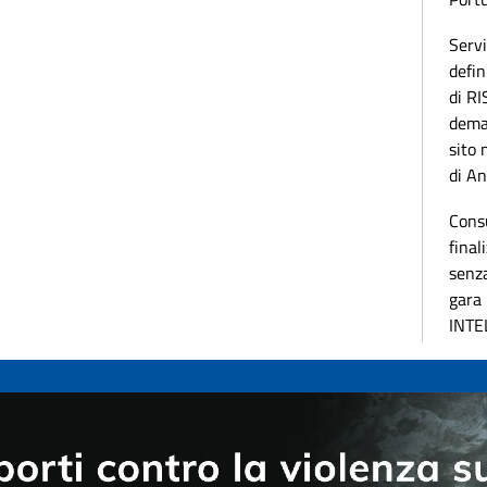
Servi
defin
di R
dema
sito 
di A
Cons
final
senza
gara 
INTE