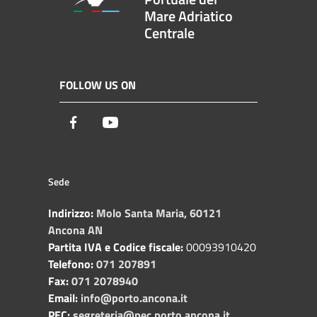
Mare Adriatico
Centrale
FOLLOW US ON
Facebook
Youtube
Sede
Indirizzo:
Molo Santa Maria, 60121
Ancona AN
Partita IVA e Codice fiscale:
00093910420
Telefono:
071 207891
Fax:
071 2078940
Email:
info@porto.ancona.it
PEC:
segreteria@pec.porto.ancona.it