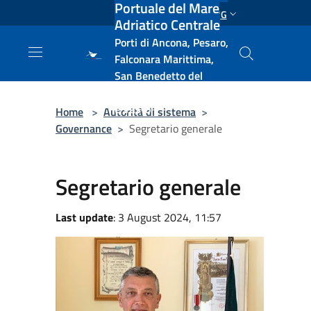
Portuale del Mare
Salta al contenuto principale
ENG
Adriatico Centrale
Porti di Ancona, Pesaro,
Falconara Marittima,
San Benedetto del
Tronto, Pescara, Ortona
e Vasto
Home
>
Autorità di sistema
>
Governance
>
Segretario generale
Segretario generale
Last update
: 3 August 2024, 11:57