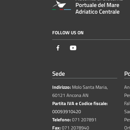
Portuale del Mare
Adriatico Centrale
FOLLOW US ON
Facebook
Youtube
Sede
Po
Indirizzo:
Molo Santa Maria,
An
60121 Ancona AN
Pe
Partita IVA e Codice fiscale:
Fa
00093910420
Sa
Telefono:
071 207891
Pe
Fax:
071 2078940
Or