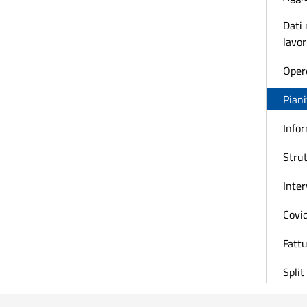
Dati 
lavor
Oper
Piani
Infor
Strut
Inter
Covi
Fattu
Spli