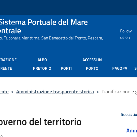
 Sistema Portuale del Mare
entrale
Follow
us on
ro, Falconara Marittima, San Benedetto del Tronto, Pescara,
TRAZIONE
ALBO
ACCESSI IN
ARENTE
PRETORIO
PORTI
PORTO
PAGOPA
ente
>
Amministrazione trasparente storica
>
Pianificazione e 
See acti
overno del territorio
Ammi
34