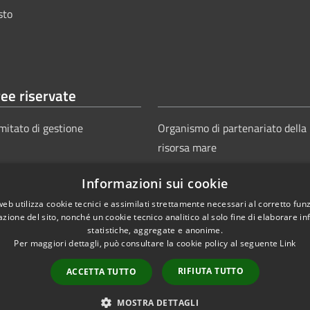
sto
ee riservate
mitato di gestione
Organismo di partenariato della
risorsa mare
Informazioni sui cookie
web utilizza cookie tecnici e assimilati strettamente necessari al corretto fu
azione del sito, nonché un cookie tecnico analitico al solo fine di elaborare i
statistiche, aggregate e anonime.
Per maggiori dettagli, può consultare la cookie policy al seguente
Link
Copyright © 2025
Aut
ie
Sitemap
RIFIUTA TUTTO
ACCETTA TUTTO
Power
MOSTRA DETTAGLI