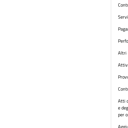
Contr
Servi
Paga
Perf
Altri
Attiv
Prov
Contr
Atti 
e deg
per 
Aggiu