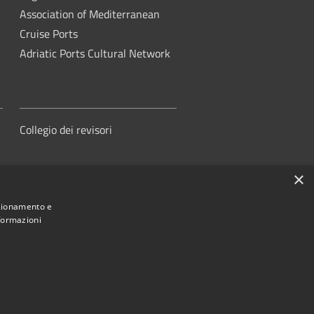
Association of Mediterranean
Cruise Ports
Adriatic Ports Cultural Network
Collegio dei revisori
×
nzionamento e
nformazioni
orità di Sistema Portuale del Mare
Adriatico Centrale
ed by
•
Municipium
Accesso redazione