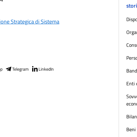
stor
Dispo
ne Strategica di Sistema
Orga
Consu
Pers
pp
Telegram
LinkedIn
Bandi
Enti 
Sovve
econ
Bilan
Beni 