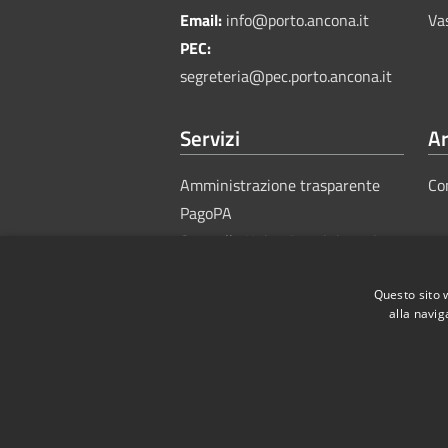
Email:
info@porto.ancona.it
Va
PEC:
segreteria@pec.porto.ancona.it
Servizi
Ar
Amministrazione trasparente
Co
PagoPA
Sportello Unico Amministrativo
Questo sito 
alla navig
RSS
Accessibility
Privacy
Cook