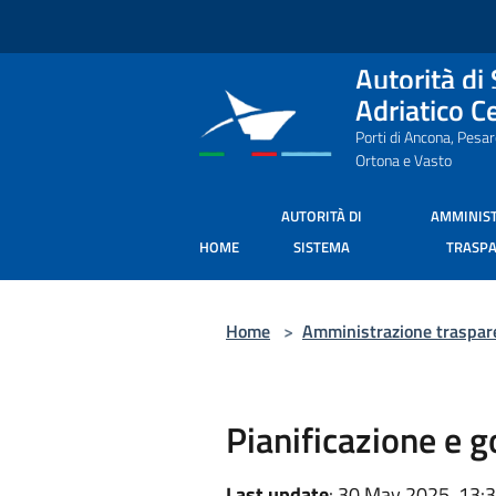
Salta al contenuto principale
Autorità di
Adriatico C
Porti di Ancona, Pesa
Ortona e Vasto
AUTORITÀ DI
AMMINIS
HOME
SISTEMA
TRASP
Home
>
Amministrazione traspar
Pianificazione e g
Last update
: 30 May 2025, 13: