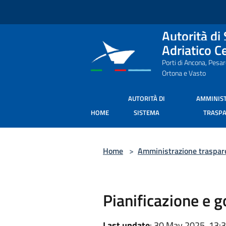
Salta al contenuto principale
Autorità di
Adriatico C
Porti di Ancona, Pesa
Ortona e Vasto
AUTORITÀ DI
AMMINIS
HOME
SISTEMA
TRASP
Home
>
Amministrazione traspar
Pianificazione e g
Last update
: 30 May 2025, 13: