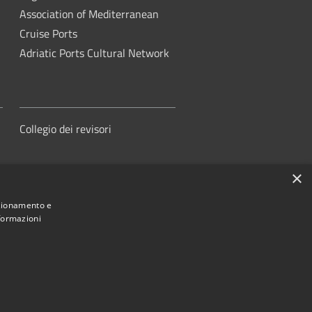
Association of Mediterranean
Cruise Ports
Adriatic Ports Cultural Network
Collegio dei revisori
×
nzionamento e
nformazioni
orità di Sistema Portuale del Mare
Adriatico Centrale
ed by
•
Municipium
Accesso redazione