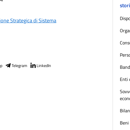
stor
Dispo
ne Strategica di Sistema
Orga
Consu
Pers
pp
Telegram
LinkedIn
Bandi
Enti 
Sovve
econ
Bilan
Beni 