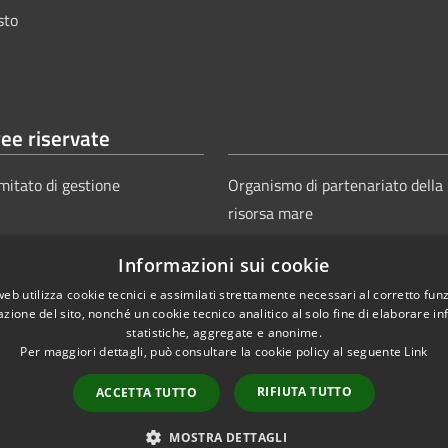
sto
ee riservate
mitato di gestione
Organismo di partenariato della
risorsa mare
Informazioni sui cookie
web utilizza cookie tecnici e assimilati strettamente necessari al corretto fu
azione del sito, nonché un cookie tecnico analitico al solo fine di elaborare i
statistiche, aggregate e anonime.
Per maggiori dettagli, può consultare la cookie policy al seguente
Link
Copyright © 2025
Aut
ie
Sitemap
RIFIUTA TUTTO
ACCETTA TUTTO
Power
MOSTRA DETTAGLI