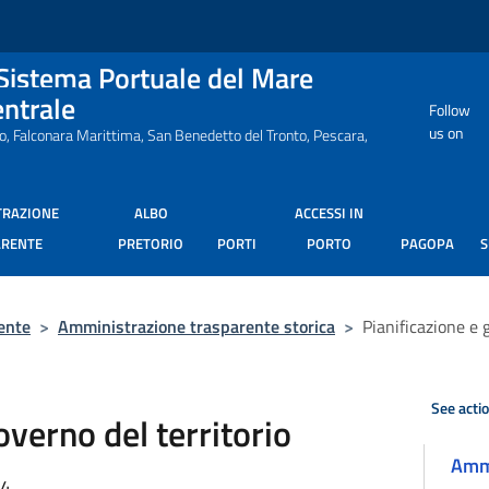
 Sistema Portuale del Mare
entrale
Follow
us on
ro, Falconara Marittima, San Benedetto del Tronto, Pescara,
TRAZIONE
ALBO
ACCESSI IN
ARENTE
PRETORIO
PORTI
PORTO
PAGOPA
ente
>
Amministrazione trasparente storica
>
Pianificazione e 
See acti
overno del territorio
Ammi
34