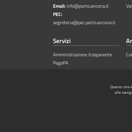
Email:
info@porto.ancona.it
Va
PEC:
segreteria@pec.porto.ancona.it
Servizi
Ar
Amministrazione trasparente
Co
PagoPA
Sportello Unico Amministrativo
Questo sito 
alla navig
RSS
Accessibility
Privacy
Cook