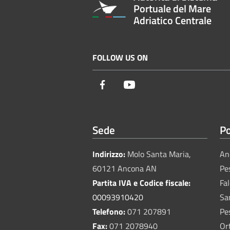
Portuale del Mare
Adriatico Centrale
FOLLOW US ON
Facebook
Youtube
Sede
Po
Indirizzo:
Molo Santa Maria,
An
60121 Ancona AN
Pe
Partita IVA e Codice fiscale:
Fa
00093910420
Sa
Telefono:
071 207891
Pe
Fax:
071 2078940
Or