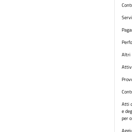
Contr
Servi
Paga
Perf
Altri
Attiv
Prov
Contr
Atti 
e deg
per 
Aggiu