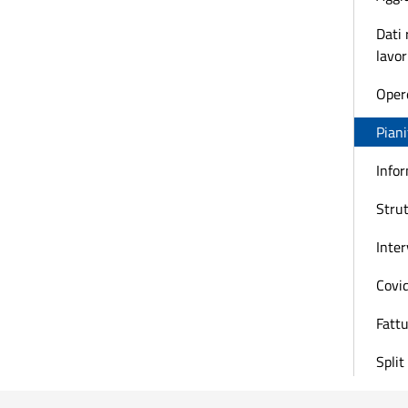
Dati 
lavor
Oper
Piani
Infor
Strut
Inter
Covi
Fattu
Spli