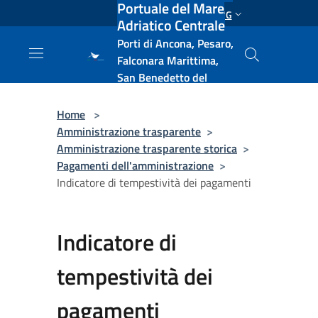
Portuale del Mare
Salta al contenuto principale
ENG
Adriatico Centrale
Porti di Ancona, Pesaro,
Falconara Marittima,
San Benedetto del
Tronto, Pescara, Ortona
e Vasto
Home
>
Amministrazione trasparente
>
Amministrazione trasparente storica
>
Pagamenti dell'amministrazione
>
Indicatore di tempestività dei pagamenti
Indicatore di
tempestività dei
pagamenti