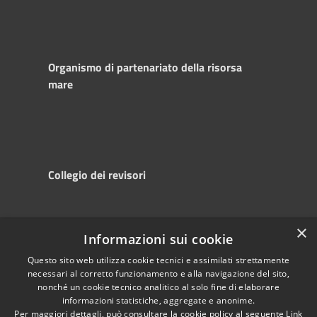
Organismo di partenariato della risorsa
mare
Collegio dei revisori
×
Informazioni sui cookie
RSS
Copyright © 2025
Accessibility
Autorità di
Questo sito web utilizza cookie tecnici e assimilati strettamente
necessari al corretto funzionamento e alla navigazione del sito,
Privacy
Sistema Portuale
nonché un cookie tecnico analitico al solo fine di elaborare
Cookie
del Mare Adriatico
informazioni statistiche, aggregate e anonime.
Sitemap
Centrale
Per maggiori dettagli, può consultare la cookie policy al seguente
Link