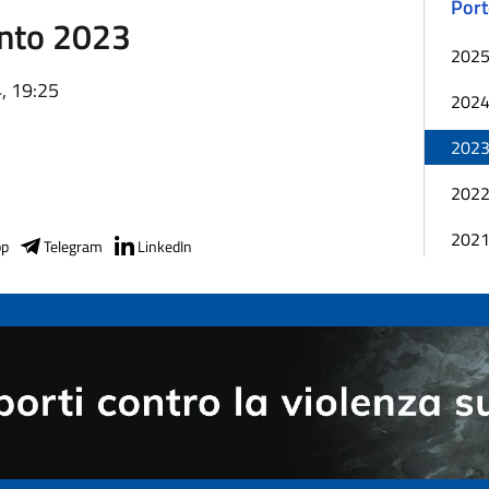
Port
onto 2023
202
, 19:25
202
202
202
202
pp
Telegram
LinkedIn