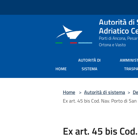
Salta al contenuto principale
Autorità di
Adriatico C
Porti di Ancona, Pesa
Ortona e Vasto
AUTORITÀ DI
AMMINIS
HOME
SISTEMA
TRASP
Home
>
Autorità di sistema
>
De
Ex art. 45 bis Cod. Nav. Porto di Sa
Ex art. 45 bis Cod