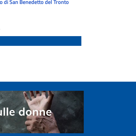
o di San Benedetto del Tronto
5
4
3
2
1