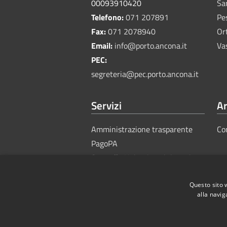
00093910420
Sa
Telefono:
071 207891
Pe
Fax:
071 2078940
Or
Email:
info@porto.ancona.it
Va
PEC:
segreteria@pec.porto.ancona.it
Servizi
Ar
Amministrazione trasparente
Co
PagoPA
Sportello Unico Amministrativo
Questo sito 
alla navig
RSS
Accessibility
Privacy
Cook