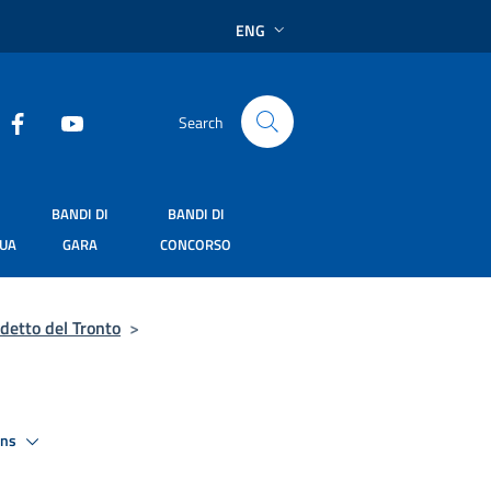
ENG
Search
BANDI DI
BANDI DI
SUA
GARA
CONCORSO
detto del Tronto
>
ons