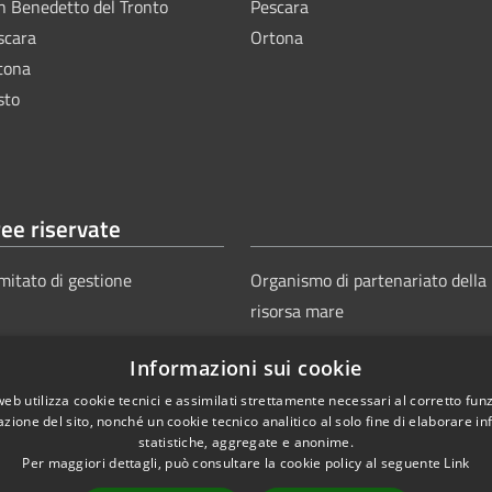
n Benedetto del Tronto
Pescara
scara
Ortona
tona
sto
ee riservate
mitato di gestione
Organismo di partenariato della
risorsa mare
Informazioni sui cookie
web utilizza cookie tecnici e assimilati strettamente necessari al corretto fu
azione del sito, nonché un cookie tecnico analitico al solo fine di elaborare i
statistiche, aggregate e anonime.
Per maggiori dettagli, può consultare la cookie policy al seguente
Link
Copyright © 2025
Aut
ie
Sitemap