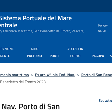
 Sistema Portuale del Mare
entrale
Follow
us on
ro, Falconara Marittima, San Benedetto del Tronto, Pescara,
TRAZIONE
ALBO
ACCESSI IN
ARENTE
PRETORIO
PORTI
PORTO
PAGOPA
manio marittimo
>
Ex art. 45 bis Cod. Nav.
>
Porto di San Bene
n Benedetto del Tronto 2023
See acti
. Nav. Porto di San