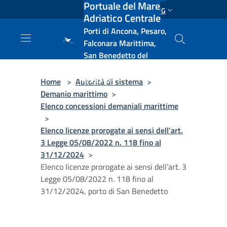
Portuale del Mare
Salta al contenuto principale
ENG
Adriatico Centrale
Porti di Ancona, Pesaro,
Falconara Marittima,
San Benedetto del
Tronto, Pescara, Ortona
e Vasto
Home
>
Autorità di sistema
>
Demanio marittimo
>
Elenco concessioni demaniali marittime
>
Elenco licenze prorogate ai sensi dell’art.
3 Legge 05/08/2022 n. 118 fino al
31/12/2024
>
Elenco licenze prorogate ai sensi dell’art. 3
Legge 05/08/2022 n. 118 fino al
31/12/2024, porto di San Benedetto