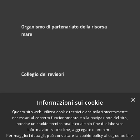
Organismo di partenariato della risorsa
mare
Collegio dei revisori
×
Informazioni sui cookie
RSS
Copyright © 2025
Accessibility
Autorità di
Questo sito web utilizza cookie tecnici e assimilati strettamente
necessari al corretto funzionamento e alla navigazione del sito,
Privacy
Sistema Portuale
nonché un cookie tecnico analitico al solo fine di elaborare
Cookie
del Mare Adriatico
informazioni statistiche, aggregate e anonime.
Sitemap
Centrale
Per maggiori dettagli, può consultare la cookie policy al seguente
Link