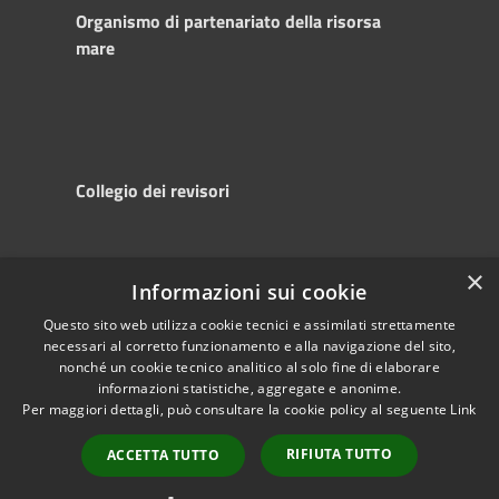
Organismo di partenariato della risorsa
mare
Collegio dei revisori
×
Informazioni sui cookie
RSS
Copyright © 2025
Accessibility
Autorità di
Questo sito web utilizza cookie tecnici e assimilati strettamente
necessari al corretto funzionamento e alla navigazione del sito,
Privacy
Sistema Portuale
nonché un cookie tecnico analitico al solo fine di elaborare
Cookie
del Mare Adriatico
informazioni statistiche, aggregate e anonime.
Sitemap
Centrale
Per maggiori dettagli, può consultare la cookie policy al seguente
Link
Powered by
RIFIUTA TUTTO
Municipium
•
ACCETTA TUTTO
Accesso redazione