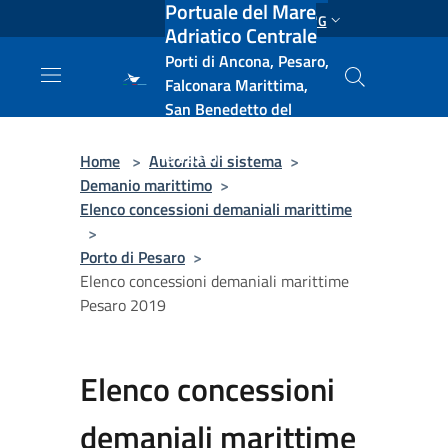
Portuale del Mare
Salta al contenuto principale
ENG
Adriatico Centrale
Porti di Ancona, Pesaro,
Falconara Marittima,
San Benedetto del
Tronto, Pescara, Ortona
e Vasto
Home
>
Autorità di sistema
>
Demanio marittimo
>
Elenco concessioni demaniali marittime
>
Porto di Pesaro
>
Elenco concessioni demaniali marittime
Pesaro 2019
Elenco concessioni
demaniali marittime