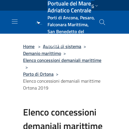
Portuale del Mare
Salta al contenuto principale
ENG
Adriatico Centrale
Porti di Ancona, Pesaro,
Falconara Marittima,
San Benedetto del
Tronto, Pescara, Ortona
e Vasto
Home
>
Autorità di sistema
>
Demanio marittimo
>
Elenco concessioni demaniali marittime
>
Porto di Ortona
>
Elenco concessioni demaniali marittime
Ortona 2019
Elenco concessioni
demaniali marittime