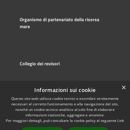
Organismo di partenariato della risorsa
mare
Collegio dei revisori
×
Informazioni sui cookie
RSS
Copyright © 2025
Accessibility
Autorità di
Questo sito web utilizza cookie tecnici e assimilati strettamente
necessari al corretto funzionamento e alla navigazione del sito,
Privacy
Sistema Portuale
nonché un cookie tecnico analitico al solo fine di elaborare
Cookie
del Mare Adriatico
informazioni statistiche, aggregate e anonime.
Sitemap
Centrale
Per maggiori dettagli, può consultare la cookie policy al seguente
Link
Powered by