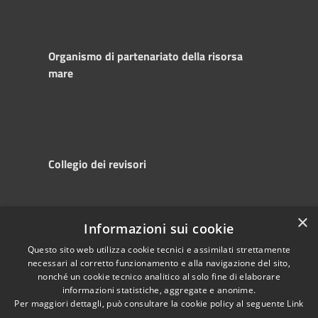
Organismo di partenariato della risorsa
mare
Collegio dei revisori
×
Informazioni sui cookie
RSS
Copyright © 2025
Accessibility
Autorità di
Questo sito web utilizza cookie tecnici e assimilati strettamente
necessari al corretto funzionamento e alla navigazione del sito,
Privacy
Sistema Portuale
nonché un cookie tecnico analitico al solo fine di elaborare
Cookie
del Mare Adriatico
informazioni statistiche, aggregate e anonime.
Sitemap
Centrale
Per maggiori dettagli, può consultare la cookie policy al seguente
Link
Powered by