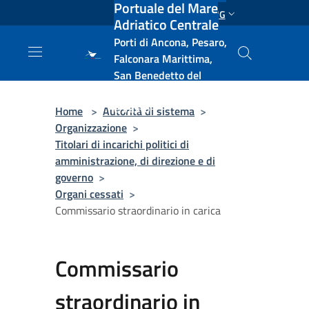
Portuale del Mare
Salta al contenuto principale
ENG
Adriatico Centrale
Porti di Ancona, Pesaro,
Falconara Marittima,
San Benedetto del
Tronto, Pescara, Ortona
e Vasto
Home
>
Autorità di sistema
>
Organizzazione
>
Titolari di incarichi politici di
amministrazione, di direzione e di
governo
>
Organi cessati
>
Commissario straordinario in carica
Commissario
straordinario in