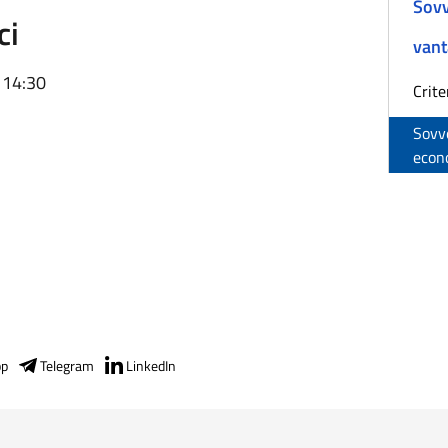
Sovv
ci
vant
 14:30
Crite
Sovve
econ
pp
Telegram
LinkedIn