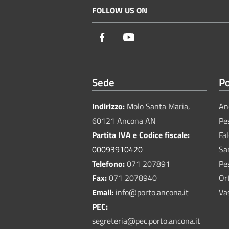
FOLLOW US ON
Facebook
Youtube
Sede
Po
Indirizzo:
Molo Santa Maria,
An
60121 Ancona AN
Pe
Partita IVA e Codice fiscale:
Fa
00093910420
Sa
Telefono:
071 207891
Pe
Fax:
071 2078940
Or
Email:
info@porto.ancona.it
Va
PEC:
segreteria@pec.porto.ancona.it