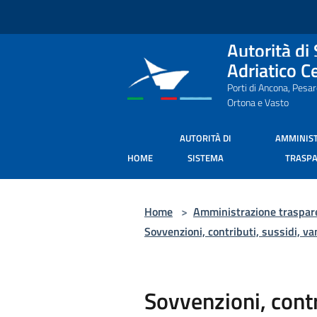
Salta al contenuto principale
Autorità di
Adriatico C
Porti di Ancona, Pesa
Ortona e Vasto
AUTORITÀ DI
AMMINIS
HOME
SISTEMA
TRASP
Home
>
Amministrazione traspar
Sovvenzioni, contributi, sussidi, v
Sovvenzioni, contr