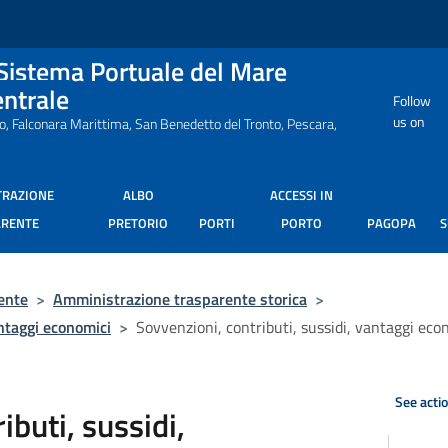
 Sistema Portuale del Mare
entrale
Follow
us on
ro, Falconara Marittima, San Benedetto del Tronto, Pescara,
TRAZIONE
ALBO
ACCESSI IN
ARENTE
PRETORIO
PORTI
PORTO
PAGOPA
ente
>
Amministrazione trasparente storica
>
antaggi economici
>
Sovvenzioni, contributi, sussidi, vantaggi eco
See acti
ibuti, sussidi,