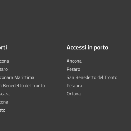
rti
Accessi in porto
cona
Ancona
saro
Pesaro
lconara Marittima
San Benedetto del Tronto
n Benedetto del Tronto
Pescara
scara
Ortona
tona
sto