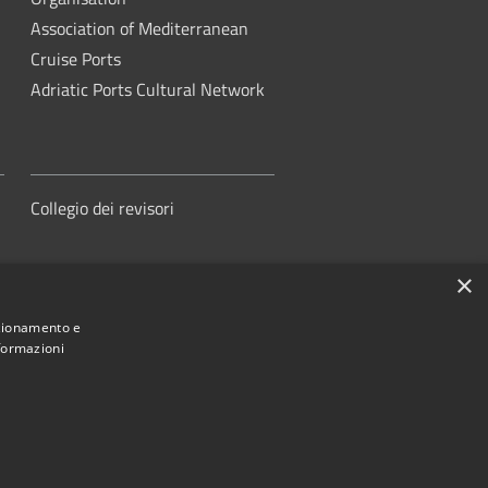
Association of Mediterranean
Cruise Ports
Adriatic Ports Cultural Network
Collegio dei revisori
×
nzionamento e
nformazioni
orità di Sistema Portuale del Mare
Adriatico Centrale
ed by
•
Municipium
Accesso redazione