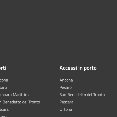
rti
Accessi in porto
cona
Ancona
saro
Pesaro
lconara Marittima
San Benedetto del Tronto
n Benedetto del Tronto
Pescara
scara
Ortona
tona