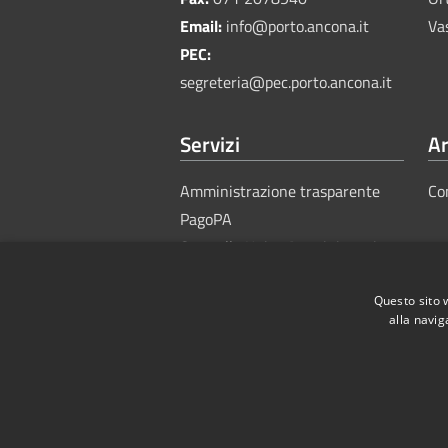
Email:
info@porto.ancona.it
Va
PEC:
segreteria@pec.porto.ancona.it
Servizi
Ar
Amministrazione trasparente
Co
PagoPA
Sportello Unico Amministrativo
Questo sito 
alla navig
RSS
Accessibility
Privacy
Cook