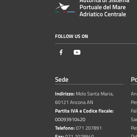
Portuale del Mare
Adriatico Centrale
FOLLOW US ON
Facebook
Youtube
Sede
Po
Indirizzo:
Molo Santa Maria,
An
60121 Ancona AN
Pe
Partita IVA e Codice fiscale:
Fa
00093910420
Sa
Telefono:
071 207891
Pe
Fax:
071 2078940
Or