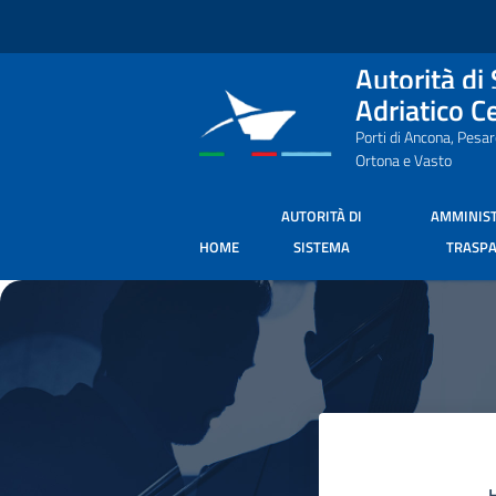
Salta al contenuto principale
Autorità di
Adriatico C
Porti di Ancona, Pesa
Ortona e Vasto
AUTORITÀ DI
AMMINIS
HOME
SISTEMA
TRASP