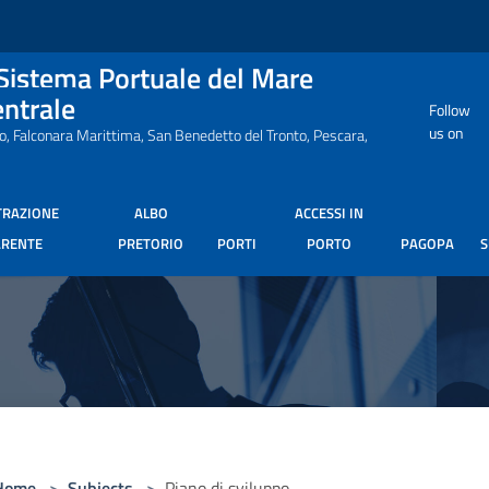
 Sistema Portuale del Mare
entrale
Follow
us on
ro, Falconara Marittima, San Benedetto del Tronto, Pescara,
TRAZIONE
ALBO
ACCESSI IN
ARENTE
PRETORIO
PORTI
PORTO
PAGOPA
Home
>
Subjects
>
Piano di sviluppo