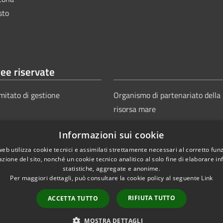
sto
ee riservate
mitato di gestione
Organismo di partenariato della
risorsa mare
Informazioni sui cookie
web utilizza cookie tecnici e assimilati strettamente necessari al corretto fu
azione del sito, nonché un cookie tecnico analitico al solo fine di elaborare i
statistiche, aggregate e anonime.
Per maggiori dettagli, può consultare la cookie policy al seguente
Link
Copyright © 2025
Aut
ie
Sitemap
RIFIUTA TUTTO
ACCETTA TUTTO
Power
MOSTRA DETTAGLI