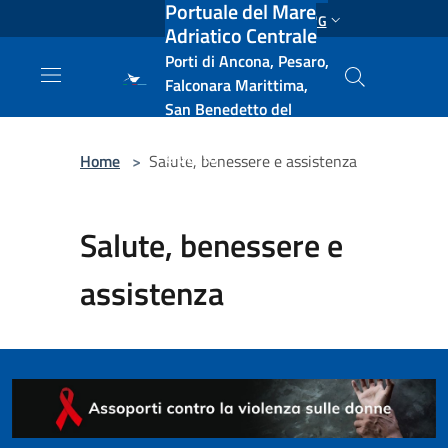
Portuale del Mare
Salta al contenuto principale
ENG
Adriatico Centrale
Porti di Ancona, Pesaro,
Falconara Marittima,
San Benedetto del
Tronto, Pescara, Ortona
e Vasto
Home
>
Salute, benessere e assistenza
Salute, benessere e
assistenza