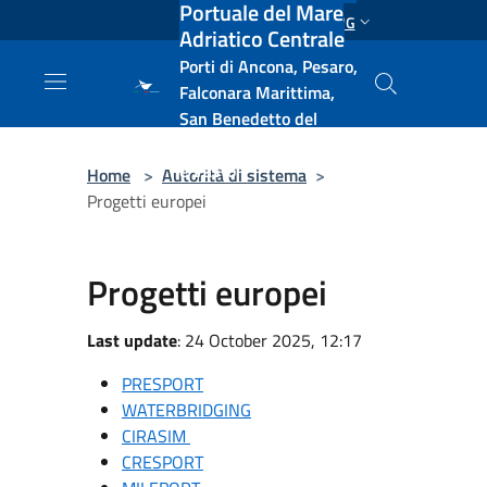
Portuale del Mare
Salta al contenuto principale
ENG
Adriatico Centrale
Porti di Ancona, Pesaro,
Falconara Marittima,
San Benedetto del
Tronto, Pescara, Ortona
e Vasto
Home
>
Autorità di sistema
>
Progetti europei
Progetti europei
Last update
: 24 October 2025, 12:17
PRESPORT
WATERBRIDGING
CIRASIM
CRESPORT