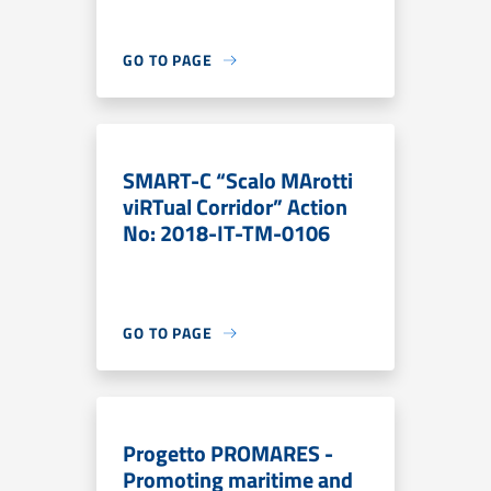
GO TO PAGE
SMART-C “Scalo MArotti
viRTual Corridor” Action
No: 2018-IT-TM-0106
GO TO PAGE
Progetto PROMARES -
Promoting maritime and