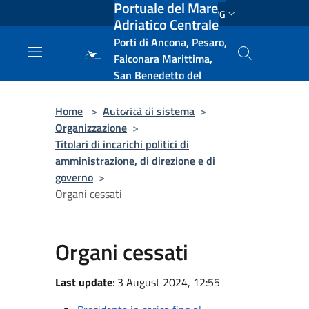
Portuale del Mare
Salta al contenuto principale
ENG
Adriatico Centrale
Porti di Ancona, Pesaro,
Falconara Marittima,
San Benedetto del
Tronto, Pescara, Ortona
e Vasto
Home
>
Autorità di sistema
>
Organizzazione
>
Titolari di incarichi politici di
amministrazione, di direzione e di
governo
>
Organi cessati
Organi cessati
Last update
: 3 August 2024, 12:55