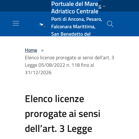
Portuale del Mare
Salta al contenuto principale
ENG
Adriatico Centrale
Porti di Ancona, Pesaro,
Falconara Marittima,
San Benedetto del
Tronto, Pescara, Ortona
e Vasto
Home
>
Elenco licenze prorogate ai sensi dell’art. 3
Legge 05/08/2022 n. 118 fino al
31/12/2026
Elenco licenze
prorogate ai sensi
dell’art. 3 Legge