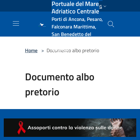
Portuale del Mare
Salta al contenuto principale
ENG
Adriatico Centrale
Porti di Ancona, Pesaro,
Falconara Marittima,
San Benedetto del
Tronto, Pescara, Ortona
e Vasto
Home
>
Documento albo pretorio
Documento albo
pretorio