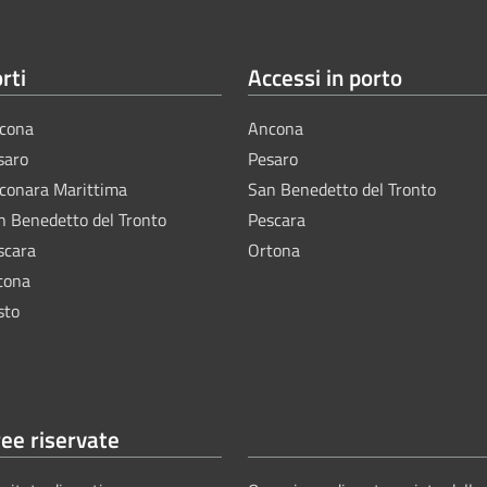
rti
Accessi in porto
cona
Ancona
saro
Pesaro
lconara Marittima
San Benedetto del Tronto
n Benedetto del Tronto
Pescara
scara
Ortona
tona
sto
ee riservate