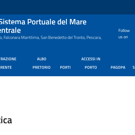
 Sistema Portuale del Mare
entrale
Follow
us on
ro, Falconara Marittima, San Benedetto del Tronto, Pescara,
TRAZIONE
ALBO
ACCESSI IN
ARENTE
PRETORIO
PORTI
PORTO
PAGOPA
ica