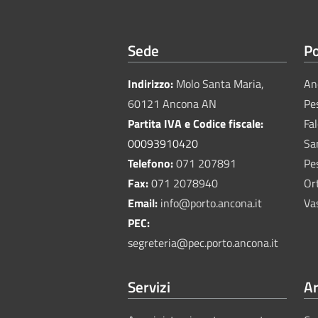
Sede
Po
Indirizzo:
Molo Santa Maria,
An
60121 Ancona AN
Pe
Partita IVA e Codice fiscale:
Fa
00093910420
Sa
Telefono:
071 207891
Pe
Fax:
071 2078940
Or
Email:
info@porto.ancona.it
Va
PEC:
segreteria@pec.porto.ancona.it
Servizi
Ar