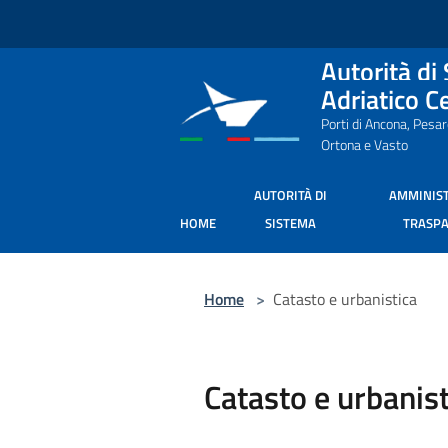
Salta al contenuto principale
Autorità di
Adriatico C
Porti di Ancona, Pesa
Ortona e Vasto
AUTORITÀ DI
AMMINIS
HOME
SISTEMA
TRASP
Home
>
Catasto e urbanistica
Catasto e urbanist