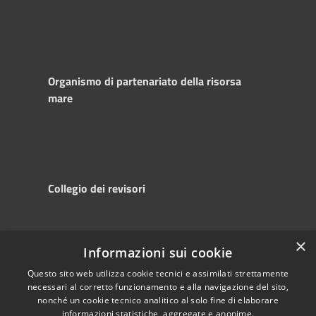
Organismo di partenariato della risorsa
mare
Collegio dei revisori
×
Informazioni sui cookie
RSS
Copyright © 2025
Accessibility
Autorità di
Questo sito web utilizza cookie tecnici e assimilati strettamente
necessari al corretto funzionamento e alla navigazione del sito,
Privacy
Sistema Portuale
nonché un cookie tecnico analitico al solo fine di elaborare
Cookie
del Mare Adriatico
informazioni statistiche, aggregate e anonime.