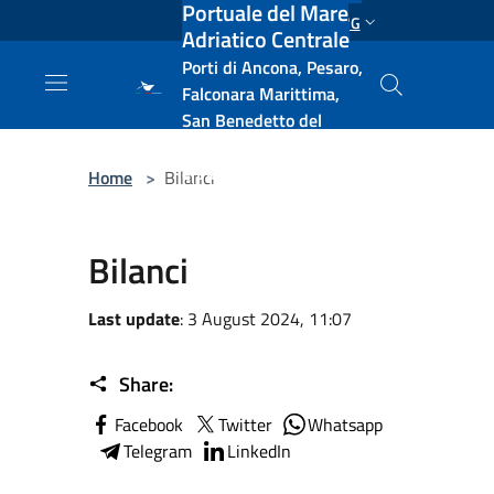
Portuale del Mare
Salta al contenuto principale
ENG
Adriatico Centrale
Porti di Ancona, Pesaro,
Falconara Marittima,
San Benedetto del
Tronto, Pescara, Ortona
e Vasto
Home
>
Bilanci
Bilanci
Last update
: 3 August 2024, 11:07
Share:
Facebook
Twitter
Whatsapp
Telegram
LinkedIn