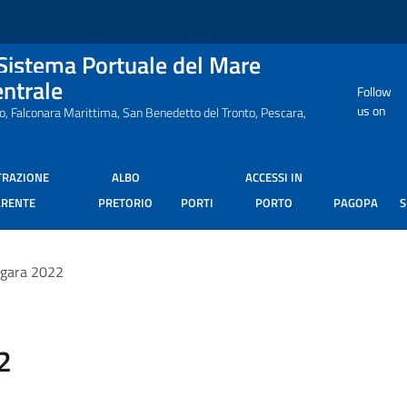
 Sistema Portuale del Mare
entrale
Follow
us on
ro, Falconara Marittima, San Benedetto del Tronto, Pescara,
TRAZIONE
ALBO
ACCESSI IN
ARENTE
PRETORIO
PORTI
PORTO
PAGOPA
 gara 2022
2