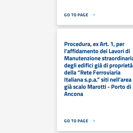
GO TO PAGE
Procedura, ex Art. 1, per
l’affidamento dei Lavori di
Manutenzione straordinari
degli edifici già di proprietà
della “Rete Ferroviaria
Italiana s.p.a.” siti nell’area
già scalo Marotti - Porto di
Ancona
GO TO PAGE