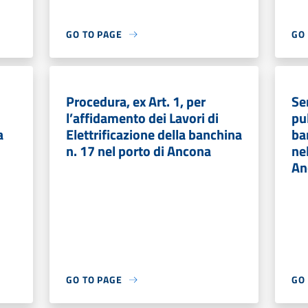
GO TO PAGE
GO
Procedura, ex Art. 1, per
Se
l’affidamento dei Lavori di
pul
a
Elettrificazione della banchina
ba
n. 17 nel porto di Ancona
ne
An
GO TO PAGE
GO