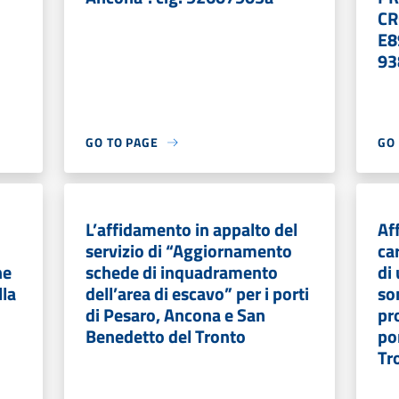
CR
E8
93
GO TO PAGE
GO
L’affidamento in appalto del
Af
servizio di “Aggiornamento
ca
ne
schede di inquadramento
di
lla
dell’area di escavo” per i porti
so
di Pesaro, Ancona e San
pr
Benedetto del Tronto
po
Tr