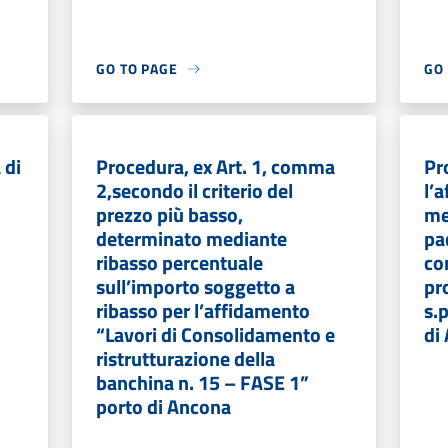
GO TO PAGE
GO
 di
Procedura, ex Art. 1, comma
Pr
2,secondo il criterio del
l’
prezzo più basso,
me
determinato mediante
pa
ribasso percentuale
co
sull’importo soggetto a
pr
ribasso per l’affidamento
s.p
“Lavori di Consolidamento e
di
ristrutturazione della
banchina n. 15 – FASE 1”
porto di Ancona