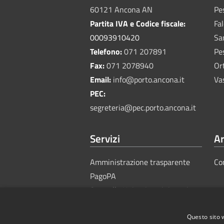
60121 Ancona AN
Pe
Partita IVA e Codice fiscale:
Fa
00093910420
Sa
Telefono:
071 207891
Pe
Fax:
071 2078940
Or
Email:
info@porto.ancona.it
Va
PEC:
segreteria@pec.porto.ancona.it
Servizi
Ar
Amministrazione trasparente
Co
PagoPA
Sportello Unico Amministrativo
Questo sito 