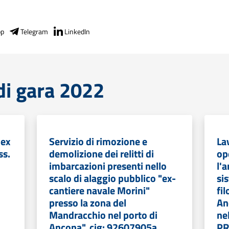
pp
Telegram
LinkedIn
di gara 2022
 ex
Servizio di rimozione e
Lav
ss.
demolizione dei relitti di
op
imbarcazioni presenti nello
l'
scalo di alaggio pubblico "ex-
si
cantiere navale Morini"
fil
presso la zona del
An
Mandracchio nel porto di
ne
Ancona". cig: 92607905a
PR