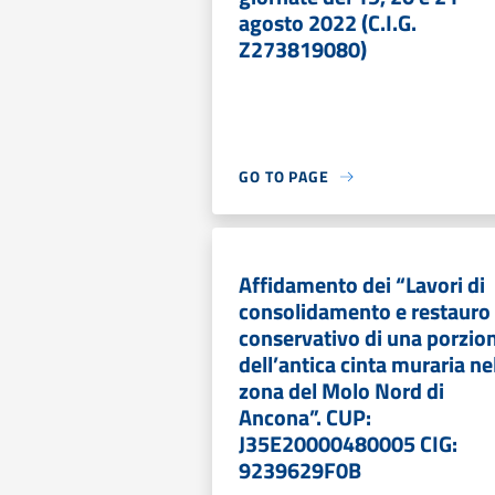
agosto 2022 (C.I.G.
Z273819080)
GO TO PAGE
Affidamento dei “Lavori di
consolidamento e restauro
conservativo di una porzio
dell’antica cinta muraria ne
zona del Molo Nord di
Ancona”. CUP:
J35E20000480005 CIG:
9239629F0B