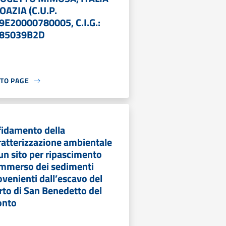
OAZIA (C.U.P.
9E20000780005, C.I.G.:
85039B2D
 TO PAGE
fidamento della
ratterizzazione ambientale
 un sito per ripascimento
mmerso dei sedimenti
ovenienti dall’escavo del
rto di San Benedetto del
onto