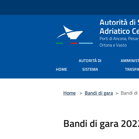
Salta al contenuto principale
Autorità di
Adriatico C
Porti di Ancona, Pesa
Ortona e Vasto
AUTORITÀ DI
AMMINIS
HOME
SISTEMA
TRASP
Home
>
Bandi di gara
>
Bandi di
Bandi di gara 202