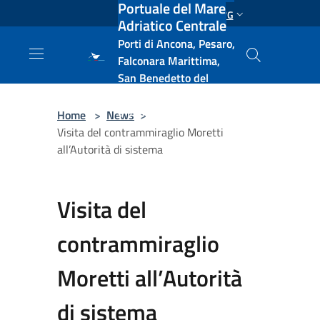
Portuale del Mare
Salta al contenuto principale
ENG
Adriatico Centrale
Porti di Ancona, Pesaro,
Falconara Marittima,
San Benedetto del
Tronto, Pescara, Ortona
e Vasto
Home
>
News
>
Visita del contrammiraglio Moretti
all’Autorità di sistema
Visita del
contrammiraglio
Moretti all’Autorità
di sistema