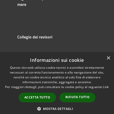
mare
Collegio dei revisori
×
Informazioni sui cookie
RSS
Copyright © 2025
Accessibility
Autorità di
Questo sito web utilizza cookie tecnici e assimilati strettamente
necessari al corretto funzionamento e alla navigazione del sito,
Privacy
Sistema Portuale
nonché un cookie tecnico analitico al solo fine di elaborare
Cookie
del Mare Adriatico
informazioni statistiche, aggregate e anonime.
Sitemap
Centrale
Per maggiori dettagli, può consultare la cookie policy al seguente
Link
Powered by
Municipium
•
RIFIUTA TUTTO
ACCETTA TUTTO
Accesso redazione
MOSTRA DETTAGLI