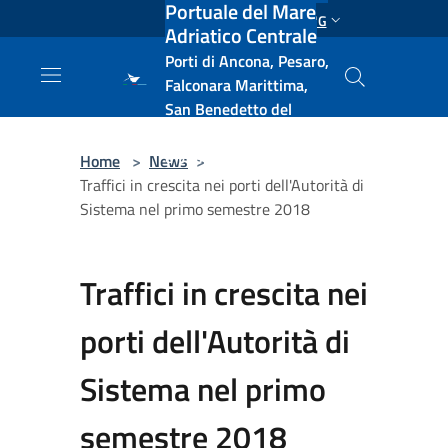
Portuale del Mare
Salta al contenuto principale
ENG
Adriatico Centrale
Porti di Ancona, Pesaro,
Falconara Marittima,
San Benedetto del
Tronto, Pescara, Ortona
e Vasto
Home
>
News
>
Traffici in crescita nei porti dell'Autorità di
Sistema nel primo semestre 2018
Traffici in crescita nei
porti dell'Autorità di
Sistema nel primo
semestre 2018