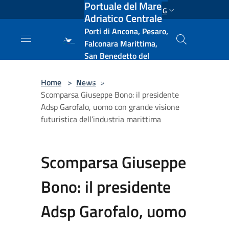
Portuale del Mare
Salta al contenuto principale
ENG
Adriatico Centrale
Porti di Ancona, Pesaro,
Falconara Marittima,
San Benedetto del
Tronto, Pescara, Ortona
e Vasto
Home
>
News
>
Scomparsa Giuseppe Bono: il presidente
Adsp Garofalo, uomo con grande visione
futuristica dell’industria marittima
Scomparsa Giuseppe
Bono: il presidente
Adsp Garofalo, uomo