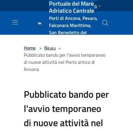
Portuale del Mare
Salta al contenuto principale
ENG
Adriatico Centrale
Porti di Ancona, Pesaro,
Falconara Marittima,
San Benedetto del
Tronto, Pescara, Ortona
e Vasto
Home
>
News
>
Pubblicato bando per l'avvio temporaneo
di nuove attività nel Porto antico di
Ancona
Pubblicato bando per
l'avvio temporaneo
di nuove attività nel