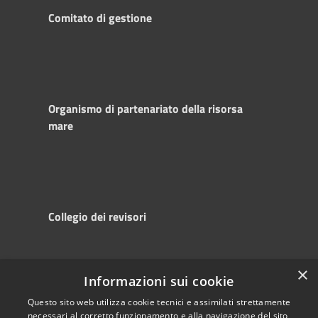
Comitato di gestione
Organismo di partenariato della risorsa
mare
Collegio dei revisori
×
Informazioni sui cookie
RSS
Copyright © 2025
Accessibility
Autorità di
Questo sito web utilizza cookie tecnici e assimilati strettamente
necessari al corretto funzionamento e alla navigazione del sito,