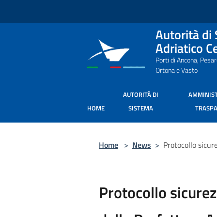
Salta al contenuto principale
Autorità di
Adriatico C
Porti di Ancona, Pesa
Ortona e Vasto
AUTORITÀ DI
AMMINIS
HOME
SISTEMA
TRASP
Home
>
News
>
Protocollo sicur
Protocollo sicurez