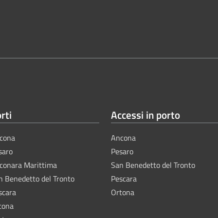
rti
Accessi in porto
cona
Ancona
saro
Pesaro
lconara Marittima
San Benedetto del Tronto
n Benedetto del Tronto
Pescara
scara
Ortona
tona