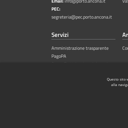
Email:
info@porto.ancona.it
Va
PEC:
segreteria@pec.porto.ancona.it
Servizi
Ar
Amministrazione trasparente
Co
PagoPA
Sportello Unico Amministrativo
Questo sito 
alla navig
RSS
Accessibility
Privacy
Cook