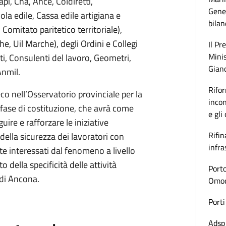
i, Cna, Ance, Coldiretti,
Gener
ola edile, Cassa edile artigiana e
bilan
omitato paritetico territoriale),
he, Uil Marche), degli Ordini e Collegi
Il Pr
Minis
tti, Consulenti del lavoro, Geometri,
Gianc
 Anmil.
Rifor
co nell’Osservatorio provinciale per la
incon
n fase di costituzione, che avrà come
e gli
guire e rafforzare le iniziative
Rifin
 della sicurezza dei lavoratori con
infra
te interessati dal fenomeno a livello
della specificità delle attività
Porto
 di Ancona.
Omoda
Porti
Adsp 