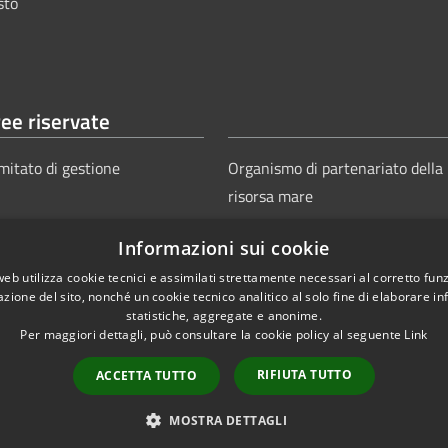
sto
ee riservate
mitato di gestione
Organismo di partenariato della
risorsa mare
Informazioni sui cookie
web utilizza cookie tecnici e assimilati strettamente necessari al corretto fu
azione del sito, nonché un cookie tecnico analitico al solo fine di elaborare i
statistiche, aggregate e anonime.
Per maggiori dettagli, può consultare la cookie policy al seguente
Link
Copyright © 2025
Aut
ie
Sitemap
RIFIUTA TUTTO
ACCETTA TUTTO
Power
MOSTRA DETTAGLI