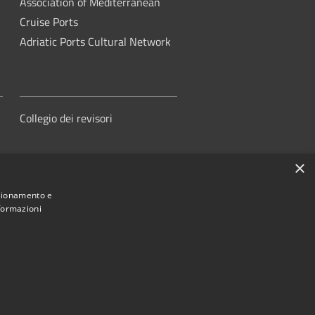
Association of Mediterranean
Cruise Ports
Adriatic Ports Cultural Network
Collegio dei revisori
×
nzionamento e
nformazioni
orità di Sistema Portuale del Mare
Adriatico Centrale
ed by
•
Municipium
Accesso redazione