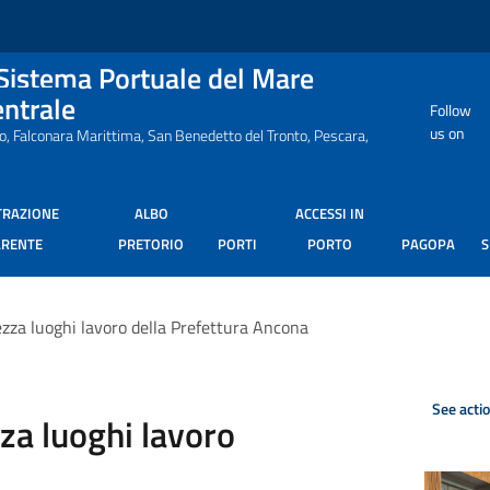
 Sistema Portuale del Mare
entrale
Follow
us on
ro, Falconara Marittima, San Benedetto del Tronto, Pescara,
TRAZIONE
ALBO
ACCESSI IN
ARENTE
PRETORIO
PORTI
PORTO
PAGOPA
ezza luoghi lavoro della Prefettura Ancona
See acti
za luoghi lavoro