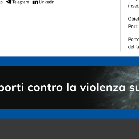
pp
Telegram
LinkedIn
inse
Obiet
Pnrr
Porto
dell'