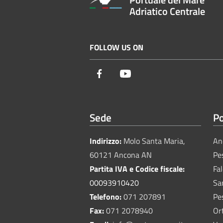
Adriatico Centrale
FOLLOW US ON
Facebook
Youtube
Sede
Po
Indirizzo:
Molo Santa Maria,
An
60121 Ancona AN
Pe
Partita IVA e Codice fiscale:
Fa
00093910420
Sa
Telefono:
071 207891
Pe
Fax:
071 2078940
Or