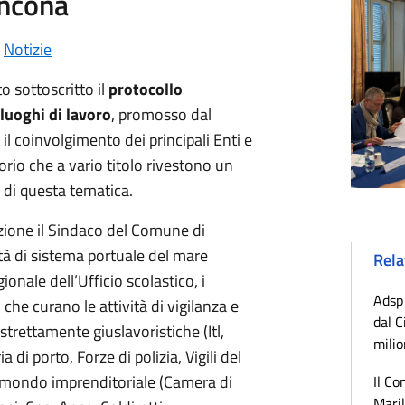
Ancona
•
Notizie
o sottoscritto il
protocollo
 luoghi di lavoro
, promosso dal
 il coinvolgimento dei principali Enti e
ritorio che a vario titolo rivestono un
e di questa tematica.
zione il Sindaco del Comune di
ità di sistema portuale del mare
Rela
gionale dell’Ufficio scolastico, i
Adsp 
 che curano le attività di vigilanza e
dal C
strettamente giuslavoristiche (Itl,
milio
a di porto, Forze di polizia, Vigili del
l mondo imprenditoriale (Camera di
Il Co
Maril