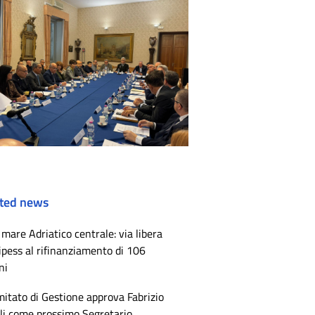
ted news
mare Adriatico centrale: via libera
ipess al rifinanziamento di 106
ni
mitato di Gestione approva Fabrizio
li come prossimo Segretario