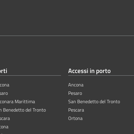
rti
Accessi in porto
cona
Ancona
saro
Pesaro
lconara Marittima
San Benedetto del Tronto
n Benedetto del Tronto
Pescara
scara
Ortona
tona