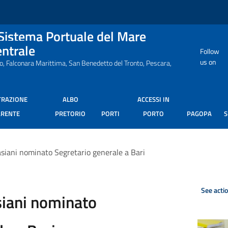
 Sistema Portuale del Mare
entrale
Follow
us on
ro, Falconara Marittima, San Benedetto del Tronto, Pescara,
TRAZIONE
ALBO
ACCESSI IN
ARENTE
PRETORIO
PORTI
PORTO
PAGOPA
asiani nominato Segretario generale a Bari
See acti
siani nominato