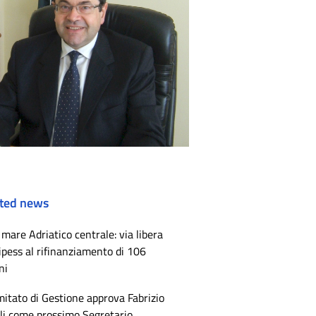
ted news
mare Adriatico centrale: via libera
ipess al rifinanziamento di 106
ni
mitato di Gestione approva Fabrizio
li come prossimo Segretario