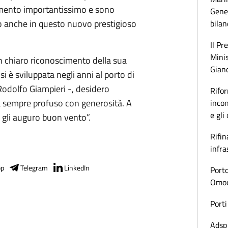
imento importantissimo e sono
Gener
io anche in questo nuovo prestigioso
bilan
Il Pr
Minis
 chiaro riconoscimento della sua
Gianc
i è sviluppata negli anni al porto di
Rodolfo Giampieri -, desidero
Rifor
a sempre profuso con generosità. A
incon
e gli
, gli auguro buon vento”.
Rifin
infra
pp
Telegram
LinkedIn
Porto
Omoda
Porti
Adsp 