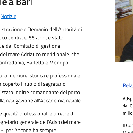
le a Bari
•
Notizie
istrazione e Demanio dell’Autorità di
co centrale, 55 anni, è stato
le dal Comitato di gestione
e del mare Adriatico meridionale, che
 Manfredonia, Barletta e Monopoli.
o la memoria storica e professionale
icoperto il ruolo di segretario
Rela
 È stato inoltre comandante del porto
Adsp 
ella navigazione all’Accademia navale.
dal C
milio
 qualità professionali e umane di
gretario generale dell’Adsp del mare
Il Co
i -, per Ancona ha sempre
Maril