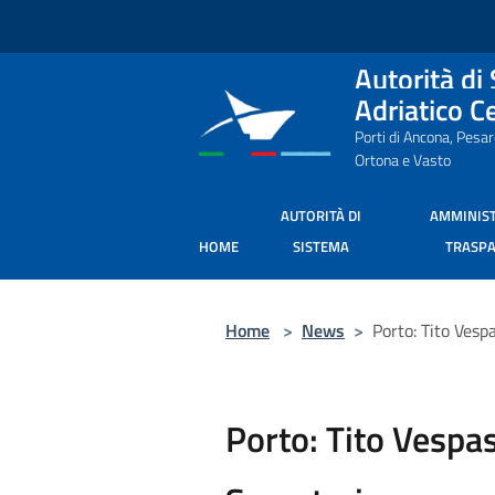
Salta al contenuto principale
Autorità di
Adriatico C
Porti di Ancona, Pesa
Ortona e Vasto
AUTORITÀ DI
AMMINIS
HOME
SISTEMA
TRASP
Home
>
News
>
Porto: Tito Vesp
Porto: Tito Vespa