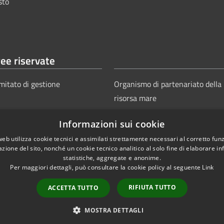
sto
ee riservate
mitato di gestione
Organismo di partenariato della
risorsa mare
Informazioni sui cookie
web utilizza cookie tecnici e assimilati strettamente necessari al corretto fu
azione del sito, nonché un cookie tecnico analitico al solo fine di elaborare i
statistiche, aggregate e anonime.
Per maggiori dettagli, può consultare la cookie policy al seguente
Link
Copyright © 2025
Aut
ie
Sitemap
RIFIUTA TUTTO
ACCETTA TUTTO
Power
MOSTRA DETTAGLI