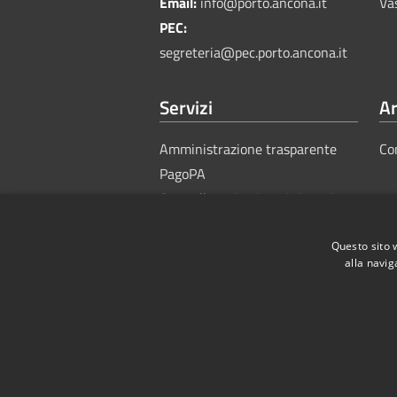
Email:
info@porto.ancona.it
Va
PEC:
segreteria@pec.porto.ancona.it
Servizi
Ar
Amministrazione trasparente
Co
PagoPA
Sportello Unico Amministrativo
Questo sito 
alla navig
RSS
Accessibility
Privacy
Cook