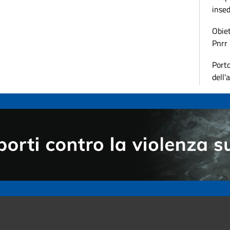
inse
Obiet
Pnrr
Porto
dell'