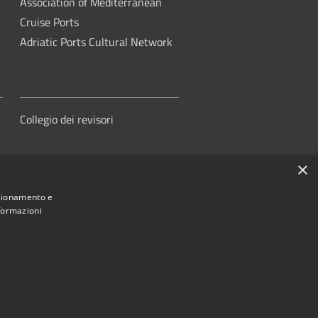
Association of Mediterranean
Cruise Ports
Adriatic Ports Cultural Network
Collegio dei revisori
×
nzionamento e
nformazioni
orità di Sistema Portuale del Mare
Adriatico Centrale
ed by
•
Municipium
Accesso redazione