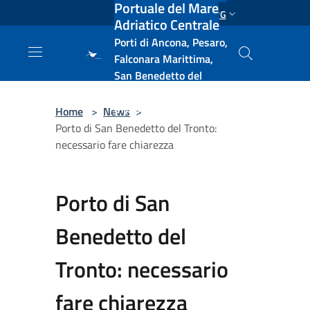
Portuale del Mare
Salta al contenuto principale
ENG
Adriatico Centrale
Porti di Ancona, Pesaro,
Falconara Marittima,
San Benedetto del
Tronto, Pescara, Ortona
e Vasto
Home
>
News
>
Porto di San Benedetto del Tronto:
necessario fare chiarezza
Porto di San
Benedetto del
Tronto: necessario
fare chiarezza