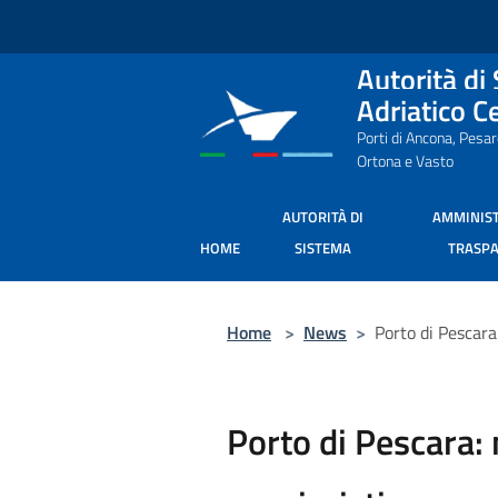
Salta al contenuto principale
Autorità di
Adriatico C
Porti di Ancona, Pesa
Ortona e Vasto
AUTORITÀ DI
AMMINIS
HOME
SISTEMA
TRASP
Home
>
News
>
Porto di Pescara
Porto di Pescara