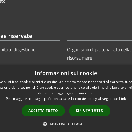
sto
ee riservate
mitato di gestione
Organismo di partenariato della
risorsa mare
Informazioni sui cookie
web utilizza cookie tecnici e assimilati strettamente necessari al corretto fu
azione del sito, nonché un cookie tecnico analitico al solo fine di elaborare i
statistiche, aggregate e anonime.
Per maggiori dettagli, può consultare la cookie policy al seguente
Link
Copyright © 2025
Aut
ie
Sitemap
RIFIUTA TUTTO
ACCETTA TUTTO
Power
MOSTRA DETTAGLI