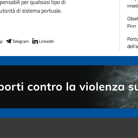
pensabili per qualsiasi tipo di
inse
utorità di sistema portuale.
Obiet
Pnrr
Porto
pp
Telegram
LinkedIn
dell'