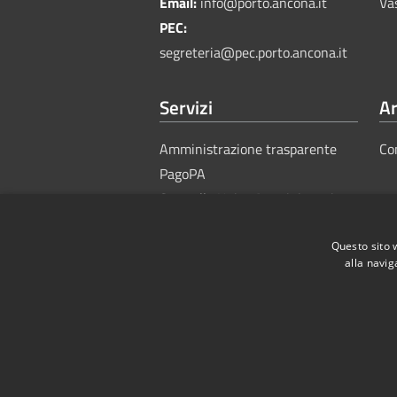
Email:
info@porto.ancona.it
Va
PEC:
segreteria@pec.porto.ancona.it
Servizi
Ar
Amministrazione trasparente
Co
PagoPA
Sportello Unico Amministrativo
Questo sito 
alla navig
RSS
Accessibility
Privacy
Cook