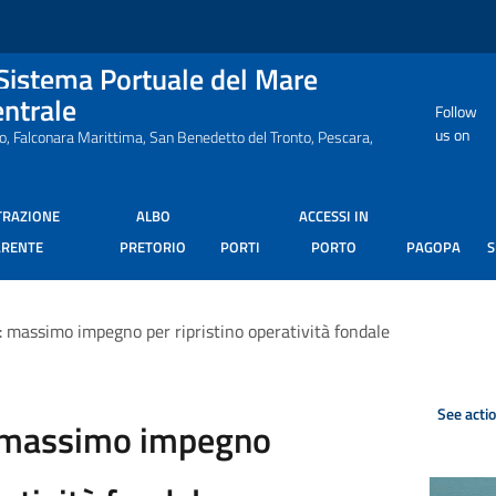
 Sistema Portuale del Mare
entrale
Follow
us on
ro, Falconara Marittima, San Benedetto del Tronto, Pescara,
TRAZIONE
ALBO
ACCESSI IN
ARENTE
PRETORIO
PORTI
PORTO
PAGOPA
: massimo impegno per ripristino operatività fondale
See acti
: massimo impegno