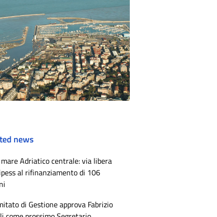
ted news
mare Adriatico centrale: via libera
ipess al rifinanziamento di 106
ni
mitato di Gestione approva Fabrizio
li come prossimo Segretario