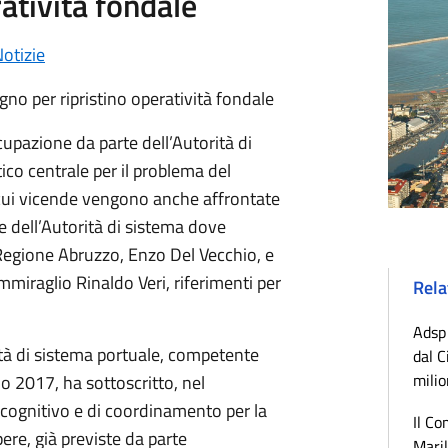
ratività fondale
otizie
o per ripristino operatività fondale
pazione da parte dell’Autorità di
ico centrale per il problema del
 cui vicende vengono anche affrontate
e dell’Autorità di sistema dove
Regione Abruzzo, Enzo Del Vecchio, e
miraglio Rinaldo Veri, riferimenti per
Rela
Adsp 
tà di sistema portuale, competente
dal C
milio
o 2017, ha sottoscritto, nel
icognitivo e di coordinamento per la
Il Co
pere, già previste da parte
Maril