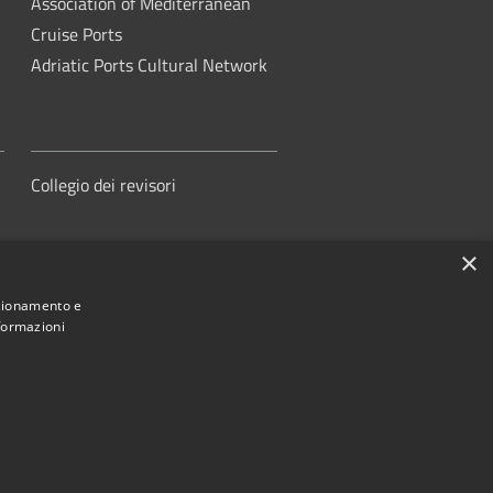
Association of Mediterranean
Cruise Ports
Adriatic Ports Cultural Network
Collegio dei revisori
×
nzionamento e
nformazioni
orità di Sistema Portuale del Mare
Adriatico Centrale
ed by
•
Municipium
Accesso redazione