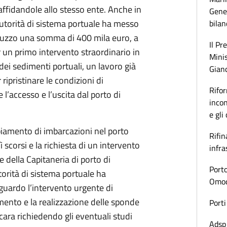
affidandole allo stesso ente. Anche in
Gener
’Autorità di sistema portuale ha messo
bilan
ruzzo una somma di 400 mila euro, a
Il Pr
er un primo intervento straordinario in
Minis
ei sedimenti portuali, un lavoro già
Gianc
 ripristinare le condizioni di
Rifor
e l’accesso e l’uscita dal porto di
incon
e gli
biamento di imbarcazioni nel porto
Rifin
 scorsi e la richiesta di un intervento
infra
della Capitaneria di porto di
Porto
torità di sistema portuale ha
Omoda
iguardo l’intervento urgente di
mento e la realizzazione delle sponde
Porti
ara richiedendo gli eventuali studi
Adsp 