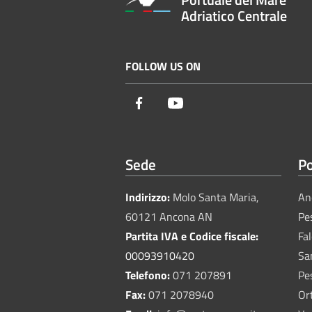
Adriatico Centrale
FOLLOW US ON
Facebook
Youtube
Sede
Po
Indirizzo:
Molo Santa Maria,
An
60121 Ancona AN
Pe
Partita IVA e Codice fiscale:
Fa
00093910420
Sa
Telefono:
071 207891
Pe
Fax:
071 2078940
Or