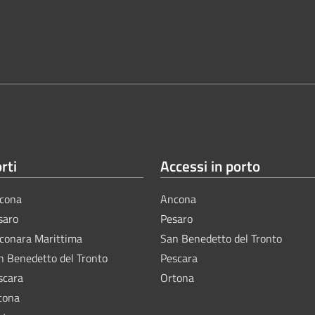
rti
Accessi in porto
cona
Ancona
saro
Pesaro
lconara Marittima
San Benedetto del Tronto
n Benedetto del Tronto
Pescara
scara
Ortona
tona