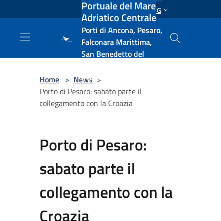
Portuale del Mare
Salta al contenuto principale
ENG
Adriatico Centrale
Porti di Ancona, Pesaro,
Falconara Marittima,
San Benedetto del
Tronto, Pescara, Ortona
e Vasto
Home
>
News
>
Porto di Pesaro: sabato parte il
collegamento con la Croazia
Porto di Pesaro:
sabato parte il
collegamento con la
Croazia