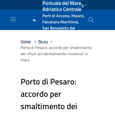
Portuale del Mare
Salta al contenuto principale
ENG
Adriatico Centrale
Porti di Ancona, Pesaro,
Falconara Marittima,
San Benedetto del
Tronto, Pescara, Ortona
e Vasto
Home
>
News
>
Porto di Pesaro: accordo per smaltimento
dei rifiuti accidentalmente rinvenuti in
mare
Porto di Pesaro:
accordo per
smaltimento dei