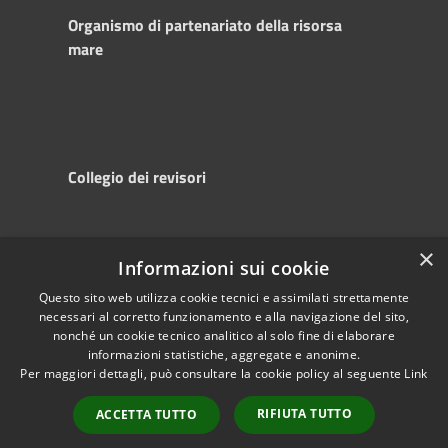
Organismo di partenariato della risorsa
mare
Collegio dei revisori
×
Informazioni sui cookie
RSS
Copyright © 2025
Accessibility
Autorità di
Questo sito web utilizza cookie tecnici e assimilati strettamente
necessari al corretto funzionamento e alla navigazione del sito,
Privacy
Sistema Portuale
nonché un cookie tecnico analitico al solo fine di elaborare
Cookie
del Mare Adriatico
informazioni statistiche, aggregate e anonime.
Sitemap
Centrale
Per maggiori dettagli, può consultare la cookie policy al seguente
Link
Powered by
Municipium
•
RIFIUTA TUTTO
ACCETTA TUTTO
Accesso redazione