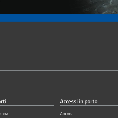
rti
Accessi in porto
cona
Ancona