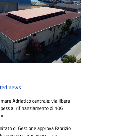
ted news
mare Adriatico centrale: via libera
ipess al rifinanziamento di 106
ni
mitato di Gestione approva Fabrizio
li come prossimo Segretario