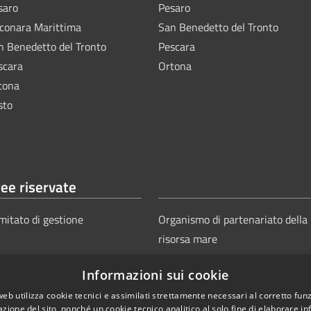
saro
Pesaro
lconara Marittima
San Benedetto del Tronto
n Benedetto del Tronto
Pescara
scara
Ortona
tona
sto
ee riservate
mitato di gestione
Organismo di partenariato della
risorsa mare
Informazioni sui cookie
web utilizza cookie tecnici e assimilati strettamente necessari al corretto fu
azione del sito, nonché un cookie tecnico analitico al solo fine di elaborare i