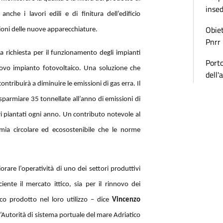
inse
nche i lavori edili e di finitura dell’edificio
Obiet
azioni delle nuove apparecchiature.
Pnrr
ia richiesta per il funzionamento degli impianti
Porto
nuovo impianto fotovoltaico. Una soluzione che
dell'
contribuirà a diminuire le emissioni di gas erra. Il
sparmiare 35 tonnellate all’anno di emissioni di
ri piantati ogni anno. Un contributo notevole al
mia circolare ed ecosostenibile che le norme
rare l’operatività di uno dei settori produttivi
ente il mercato ittico, sia per il rinnovo dei
ico prodotto nel loro utilizzo – dice
Vincenzo
’Autorità di sistema portuale del mare Adriatico