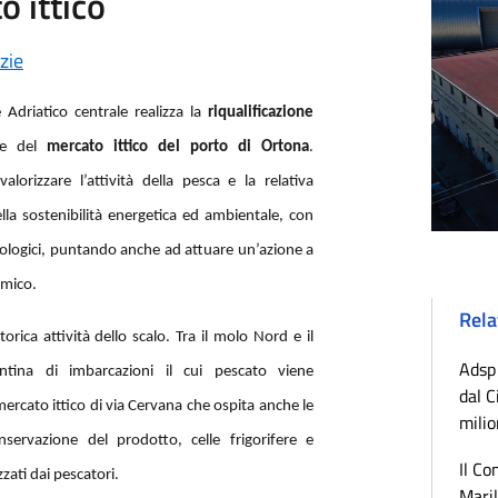
o ittico
zie
 Adriatico centrale realizza la
riqualificazione
ede del
mercato ittico del porto di Ortona
.
valorizzare l’attività della pesca e la relativa
lla sostenibilità energetica ed ambientale, con
ologici, puntando anche ad attuare un’azione a
omico.
Rela
orica attività dello scalo. Tra il molo Nord e il
Adsp 
tina di imbarcazioni il cui pescato viene
dal C
mercato ittico di via Cervana che ospita anche le
milio
servazione del prodotto, celle frigorifere e
Il Co
izzati dai pescatori.
Maril