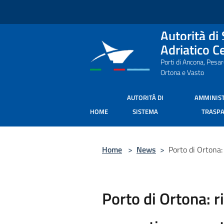
Salta al contenuto principale
Autorità di
Adriatico C
Porti di Ancona, Pesa
Ortona e Vasto
AUTORITÀ DI
AMMINIS
HOME
SISTEMA
TRASP
Home
>
News
>
Porto di Ortona:
Porto di Ortona: r