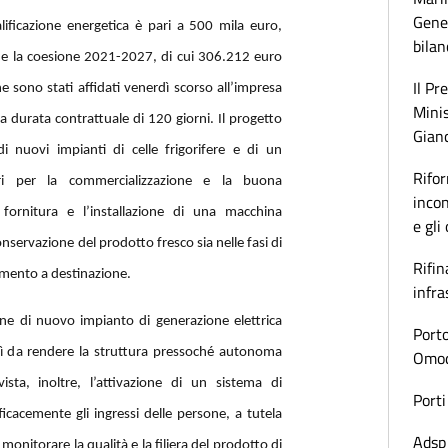
Gener
lificazione energetica è pari a 500 mila euro,
bilan
o e la coesione 2021-2027, di cui 306.212 euro
Il Pr
e sono stati affidati venerdì scorso all’impresa
Minis
na durata contrattuale di 120 giorni. Il progetto
Gianc
 di nuovi impianti di celle frigorifere e di un
Rifor
ari per la commercializzazione e la buona
incon
 fornitura e l’installazione di una macchina
e gli
conservazione del prodotto fresco sia nelle fasi di
Rifin
rimento a destinazione.
infra
ione di nuovo impianto di generazione elettrica
Porto
così da rendere la struttura pressoché autonoma
Omoda
sta, inoltre, l’attivazione di un sistema di
Porti
ficacemente gli ingressi delle persone, a tutela
Adsp 
 monitorare la qualità e la filiera del prodotto di