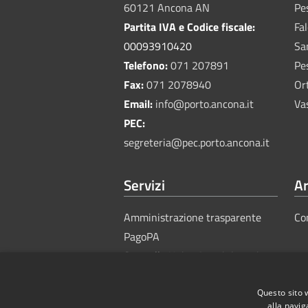
60121 Ancona AN
Pe
Partita IVA e Codice fiscale:
Fa
00093910420
Sa
Telefono:
071 207891
Pe
Fax:
071 2078940
Or
Email:
info@porto.ancona.it
Va
PEC:
segreteria@pec.porto.ancona.it
Servizi
Ar
Amministrazione trasparente
Co
PagoPA
Sportello Unico Amministrativo
Questo sito 
alla navig