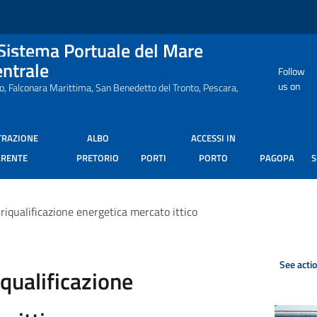
 Sistema Portuale del Mare
entrale
Follow
us on
ro, Falconara Marittima, San Benedetto del Tronto, Pescara,
TRAZIONE
ALBO
ACCESSI IN
ARENTE
PRETORIO
PORTI
PORTO
PAGOPA
 riqualificazione energetica mercato ittico
See acti
iqualificazione