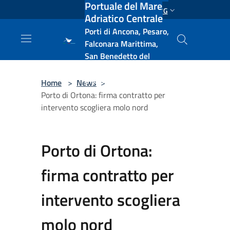
Portuale del Mare
Salta al contenuto principale
ENG
Adriatico Centrale
Porti di Ancona, Pesaro,
Falconara Marittima,
San Benedetto del
Tronto, Pescara, Ortona
e Vasto
Home
>
News
>
Porto di Ortona: firma contratto per
intervento scogliera molo nord
Porto di Ortona:
firma contratto per
intervento scogliera
molo nord