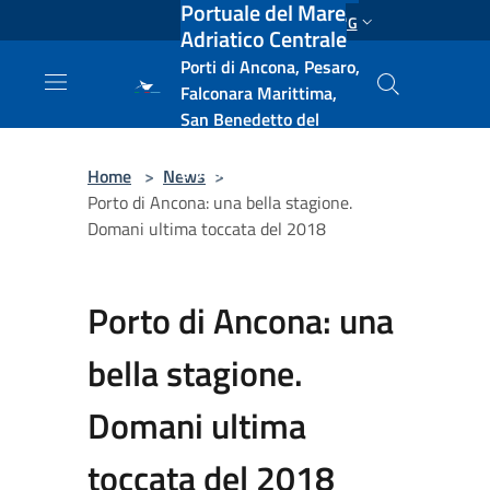
Portuale del Mare
Salta al contenuto principale
ENG
Adriatico Centrale
Porti di Ancona, Pesaro,
Falconara Marittima,
San Benedetto del
Tronto, Pescara, Ortona
e Vasto
Home
>
News
>
Porto di Ancona: una bella stagione.
Domani ultima toccata del 2018
Porto di Ancona: una
bella stagione.
Domani ultima
toccata del 2018