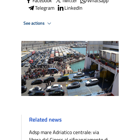
Facebook
Twitter
Whatsapp
Telegram
LinkedIn
See actions
Related news
Adsp mare Adriatico centrale: via
libera dal Cipess al rifinanziamento di