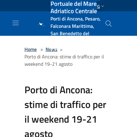
Portuale del Mare
Salta al contenuto principale
ENG
Adriatico Centrale
Porti di Ancona, Pesaro,
Falconara Marittima,
San Benedetto del
Tronto, Pescara, Ortona
e Vasto
Home
>
News
>
Porto di Ancona: stime di traffico per il
weekend 19-21 agosto
Porto di Ancona:
stime di traffico per
il weekend 19-21
agosto