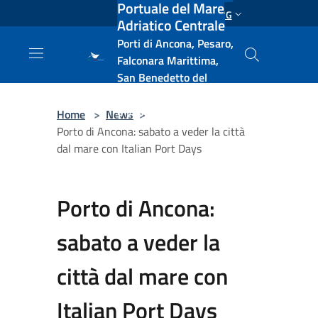
Portuale del Mare
Salta al contenuto principale
ENG
Adriatico Centrale
Porti di Ancona, Pesaro,
Falconara Marittima,
San Benedetto del
Tronto, Pescara, Ortona
e Vasto
Home
>
News
>
Porto di Ancona: sabato a veder la città
dal mare con Italian Port Days
Porto di Ancona:
sabato a veder la
città dal mare con
Italian Port Days