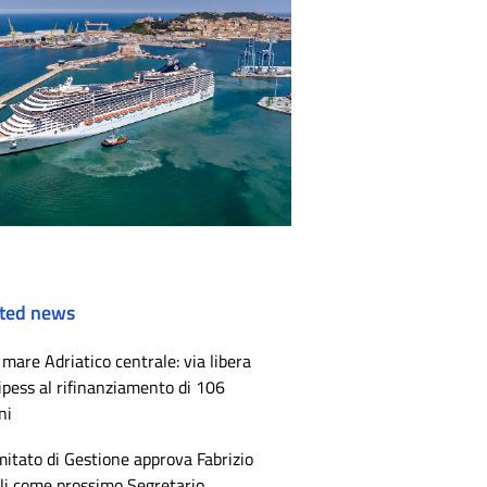
ted news
mare Adriatico centrale: via libera
ipess al rifinanziamento di 106
ni
mitato di Gestione approva Fabrizio
li come prossimo Segretario