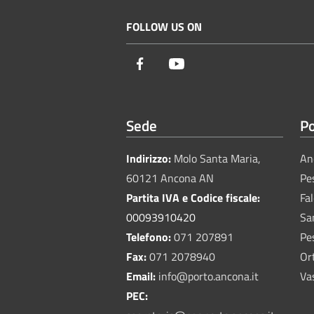
FOLLOW US ON
Facebook
Youtube
Sede
Po
Indirizzo:
Molo Santa Maria,
An
60121 Ancona AN
Pe
Partita IVA e Codice fiscale:
Fa
00093910420
Sa
Telefono:
071 207891
Pe
Fax:
071 2078940
Or
Email:
info@porto.ancona.it
Va
PEC: