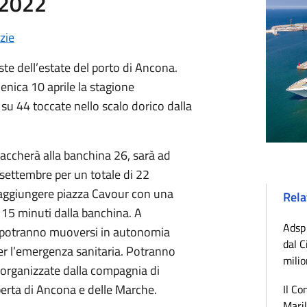
 2022
zie
ste dell’estate del porto di Ancona.
nica 10 aprile la stagione
 su 44 toccate nello scalo dorico dalla
raccherà alla banchina 26, sarà ad
settembre per un totale di 22
o raggiungere piazza Cavour con una
Rela
 15 minuti dalla banchina. A
Adsp 
i, potranno muoversi in autonomia
dal C
 per l’emergenza sanitaria. Potranno
milio
 organizzate dalla compagnia di
perta di Ancona e delle Marche.
Il Co
Maril