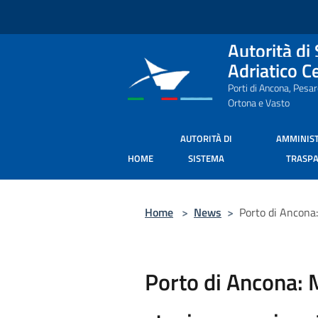
Salta al contenuto principale
Autorità di
Adriatico C
Porti di Ancona, Pesa
Ortona e Vasto
AUTORITÀ DI
AMMINIS
HOME
SISTEMA
TRASP
Home
>
News
>
Porto di Ancona:
Porto di Ancona: 