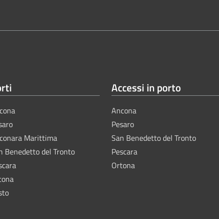
rti
Accessi in porto
cona
Ancona
saro
Pesaro
lconara Marittima
San Benedetto del Tronto
n Benedetto del Tronto
Pescara
scara
Ortona
tona
sto