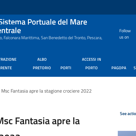
 Sistema Portuale del Mare
entrale
Follow
us on
ro, Falconara Marittima, San Benedetto del Tronto, Pescara,
TRAZIONE
ALBO
ACCESSI IN
ARENTE
PRETORIO
PORTI
PORTO
PAGOPA
 Msc Fantasia apre la stagione crociere 2022
See acti
Msc Fantasia apre la