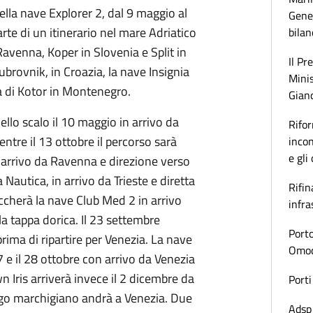
ella nave Explorer 2, dal 9 maggio al
Gener
rte di un itinerario nel mare Adriatico
bilan
venna, Koper in Slovenia e Split in
Il Pr
Dubrovnik, in Croazia, la nave Insignia
Minis
ta di Kotor in Montenegro.
Gianc
lo scalo il 10 maggio in arrivo da
Rifor
ntre il 13 ottobre il percorso sarà
incon
e gli
 arrivo da Ravenna e direzione verso
 Nautica, in arrivo da Trieste e diretta
Rifin
accherà la nave Club Med 2 in arrivo
infra
la tappa dorica. Il 23 settembre
Porto
prima di ripartire per Venezia. La nave
Omoda
 e il 28 ottobre con arrivo da Venezia
 Iris arriverà invece il 2 dicembre da
Porti
ogo marchigiano andrà a Venezia. Due
Adsp 