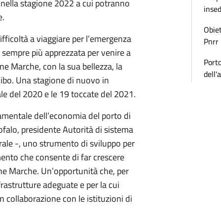
ti nella stagione 2022 a cui potranno
inse
e.
Obiet
difficoltà a viaggiare per l’emergenza
Pnrr
 sempre più apprezzata per venire a
Porto
one Marche, con la sua bellezza, la
dell'
l cibo. Una stagione di nuovo in
ale del 2020 e le 19 toccate del 2021.
amentale dell’economia del porto di
alo, presidente Autorità di sistema
rale -, uno strumento di sviluppo per
erimento che consente di far crescere
ione Marche. Un’opportunità che, per
frastrutture adeguate e per la cui
 collaborazione con le istituzioni di