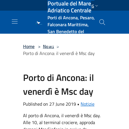
Portuale del Mare
Salta al contenuto principale
ENG
Adriatico Centrale
Porti di Ancona, Pesaro,
Falconara Marittima,
San Benedetto del
Tronto, Pescara, Ortona
e Vasto
Home
>
News
>
Porto di Ancona: il venerdì è Msc day
Porto di Ancona: il
venerdì è Msc day
Published on 27 June 2019 •
Notizie
Al porto di Ancona, il venerdì è Msc day.
Alle 10, al terminal crociere, approda