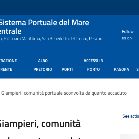
 Sistema Portuale del Mare
entrale
Follow
us on
ro, Falconara Marittima, San Benedetto del Tronto, Pescara,
TRAZIONE
ALBO
ACCESSI IN
ARENTE
PRETORIO
PORTI
PORTO
PAGOPA
: Giampieri, comunità portuale sconvolta da quanto accaduto
See acti
Giampieri, comunità