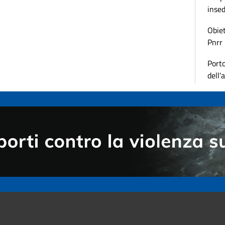
inse
Obiet
Pnrr
Porto
dell'