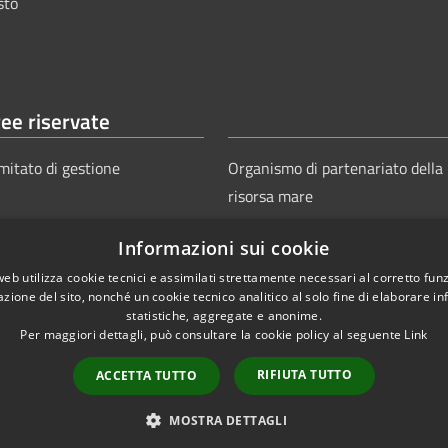
sto
ee riservate
mitato di gestione
Organismo di partenariato della
risorsa mare
Informazioni sui cookie
web utilizza cookie tecnici e assimilati strettamente necessari al corretto fu
azione del sito, nonché un cookie tecnico analitico al solo fine di elaborare i
statistiche, aggregate e anonime.
Per maggiori dettagli, può consultare la cookie policy al seguente
Link
Copyright © 2025
Aut
ie
Sitemap
RIFIUTA TUTTO
ACCETTA TUTTO
Power
MOSTRA DETTAGLI