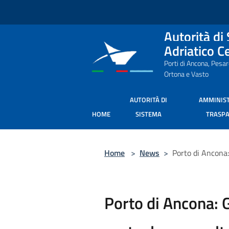
Salta al contenuto principale
Autorità di
Adriatico C
Porti di Ancona, Pesa
Ortona e Vasto
AUTORITÀ DI
AMMINIS
HOME
SISTEMA
TRASP
Home
>
News
>
Porto di Ancona
Porto di Ancona: 