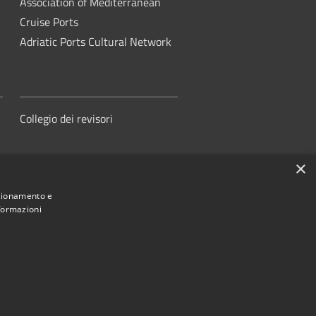
Association of Mediterranean
Cruise Ports
Adriatic Ports Cultural Network
Collegio dei revisori
×
nzionamento e
nformazioni
orità di Sistema Portuale del Mare
Adriatico Centrale
ed by
•
Municipium
Accesso redazione