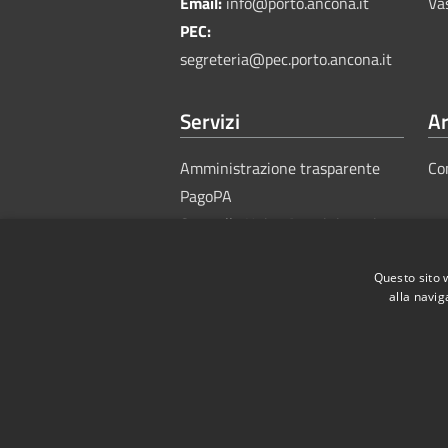
Email:
info@porto.ancona.it
Va
PEC:
segreteria@pec.porto.ancona.it
Servizi
Ar
Amministrazione trasparente
Co
PagoPA
Sportello Unico Amministrativo
Questo sito 
alla navig
RSS
Accessibility
Privacy
Cook