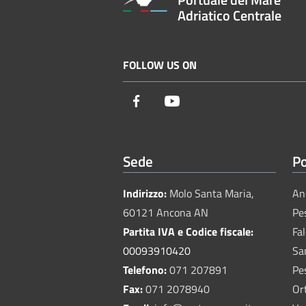
Adriatico Centrale
FOLLOW US ON
Facebook
Youtube
Sede
Po
Indirizzo:
Molo Santa Maria,
An
60121 Ancona AN
Pe
Partita IVA e Codice fiscale:
Fa
00093910420
Sa
Telefono:
071 207891
Pe
Fax:
071 2078940
Or