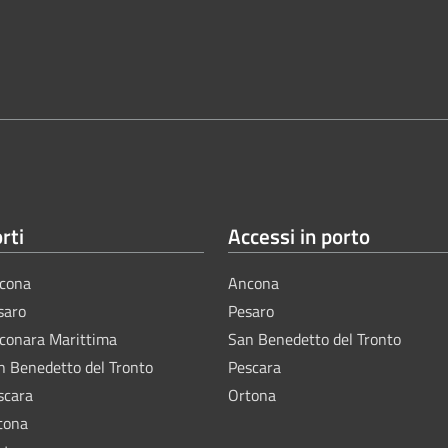
rti
Accessi in porto
cona
Ancona
saro
Pesaro
lconara Marittima
San Benedetto del Tronto
n Benedetto del Tronto
Pescara
scara
Ortona
tona