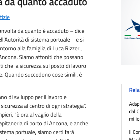
a da quanto accaduto
tizie
convolta da quanto è accaduto – dice
l’Autorità di sistema portuale – e si
intorno alla famiglia di Luca Rizzeri,
i Ancona. Siamo attoniti che possano
ti che la sicurezza sul posto di lavoro
te. Quando succedono cose simili, è
Rela
no di sviluppo per il lavoro e
Adsp 
sicurezza al centro di ogni strategia”.
dal C
eri, “è ora al vaglio della
milio
apitaneria di porto di Ancona, e anche
sistema portuale, siamo certi farà
Il Co
Maril