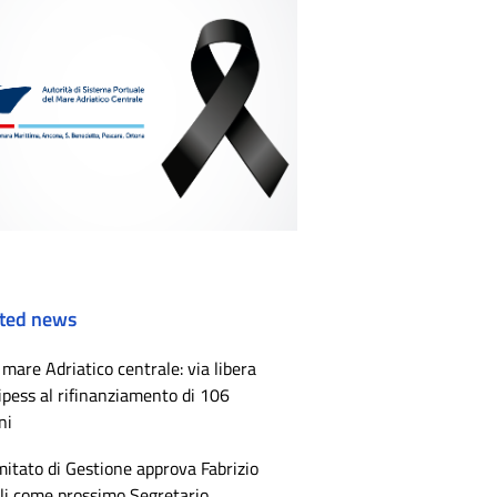
ted news
mare Adriatico centrale: via libera
ipess al rifinanziamento di 106
ni
mitato di Gestione approva Fabrizio
li come prossimo Segretario