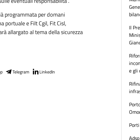
ulle eventuali responsabilità”.
Gener
e già programmata per domani
bilan
portuale e Filt Cgil, Fit Cisl,
Il Pr
sarà allargato al tema della sicurezza
Minis
Gianc
Rifor
incon
e gli
pp
Telegram
LinkedIn
Rifin
infra
Porto
Omoda
Porti
Adsp 