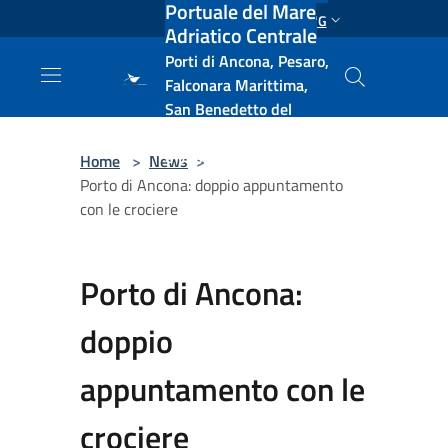
Portuale del Mare
Salta al contenuto principale
ENG
Adriatico Centrale
Porti di Ancona, Pesaro,
Falconara Marittima,
San Benedetto del
Tronto, Pescara, Ortona
e Vasto
Home
>
News
>
Porto di Ancona: doppio appuntamento
con le crociere
Porto di Ancona:
doppio
appuntamento con le
crociere