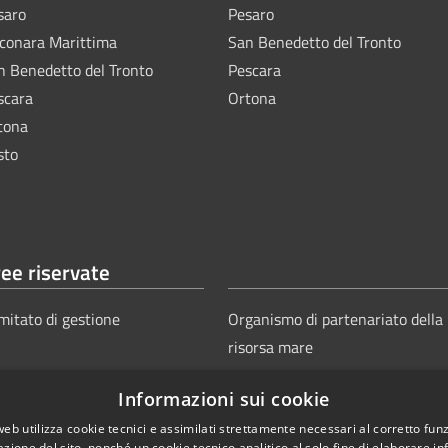
saro
Pesaro
lconara Marittima
San Benedetto del Tronto
n Benedetto del Tronto
Pescara
scara
Ortona
tona
sto
ee riservate
mitato di gestione
Organismo di partenariato della
risorsa mare
Informazioni sui cookie
web utilizza cookie tecnici e assimilati strettamente necessari al corretto fu
azione del sito, nonché un cookie tecnico analitico al solo fine di elaborare i