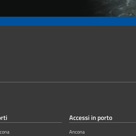
rti
Accessi in porto
cona
Ancona