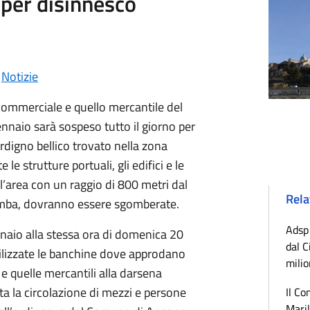
 per disinnesco
•
Notizie
e commerciale e quello mercantile del
naio sarà sospeso tutto il giorno per
ordigno bellico trovato nella zona
e le strutture portuali, gli edifici e le
l’area con un raggio di 800 metri dal
Rela
omba, dovranno essere sgomberate.
Adsp 
aio alla stessa ora di domenica 20
dal C
ilizzate le banchine dove approdano
milio
e quelle mercantili alla darsena
a la circolazione di mezzi e persone
Il Co
Maril