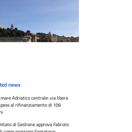
ted news
mare Adriatico centrale: via libera
ipess al rifinanziamento di 106
ni
mitato di Gestione approva Fabrizio
li come prossimo Segretario