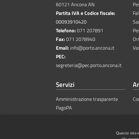
60121 Ancona AN
Pe
Partita IVA e Codice fiscale:
Fa
00093910420
Sa
Telefono:
071 207891
Pe
Fax:
071 2078940
Or
Email:
info@porto.ancona.it
Va
PEC:
segreteria@pec.porto.ancona.it
Servizi
Ar
Amministrazione trasparente
Co
PagoPA
Sportello Unico Amministrativo
Questo sito 
alla navig