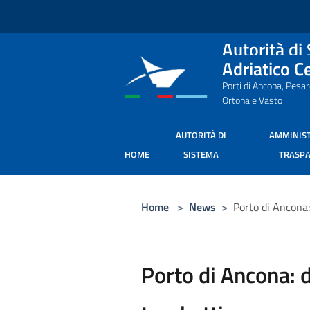
Salta al contenuto principale
Autorità di
Adriatico C
Porti di Ancona, Pesa
Ortona e Vasto
AUTORITÀ DI
AMMINIS
HOME
SISTEMA
TRASP
Home
>
News
>
Porto di Ancona:
Porto di Ancona: 