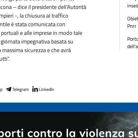
inse
cona – dice il presidente dell’Autorità
ieri -, la chiusura al traffico
Obiet
ntile è stata comunicata con
Pnrr
i portuali e alle imprese in modo tale
Porto
a giornata impegnativa basata su
dell'
a massima sicurezza e che avrà
tti”.
pp
Telegram
LinkedIn