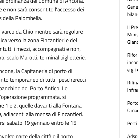
 dell’ordinanza del Comune di Ancona.
Gener
rie e non sarà consentito l’accesso dei
bilan
ss della Palombella.
Il Pr
al varco da Chio mentre sarà regolare
Minis
ica verso la zona Fincantieri e del
Gianc
r tutti i mezzi, accompagnati e non,
Rifor
a, scalo Marotti, terminal biglietterie.
incon
e gli
ncona, la Capitaneria di porto di
to temporaneo di tutti i pescherecci
Rifin
banchine del Porto Antico. Le
infra
un’operazione programmata, si
Porto
e 1 e 2, quelle davanti alla Fontana
Omoda
9, adiacenti alla mensa di Fincantieri.
si sabato 19 gennaio entro le 15.
Porti
lge parte della città e il porto,
Adsp 