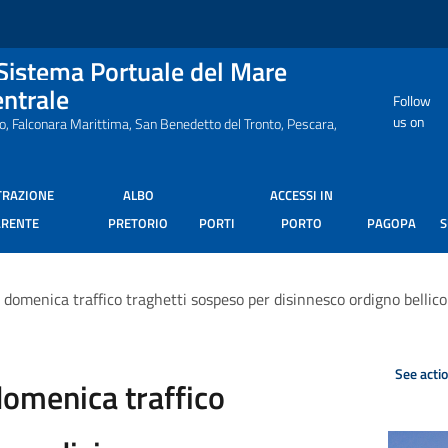
 Sistema Portuale del Mare
entrale
Follow
us on
ro, Falconara Marittima, San Benedetto del Tronto, Pescara,
TRAZIONE
ALBO
ACCESSI IN
ARENTE
PRETORIO
PORTI
PORTO
PAGOPA
 domenica traffico traghetti sospeso per disinnesco ordigno bellico
See acti
domenica traffico