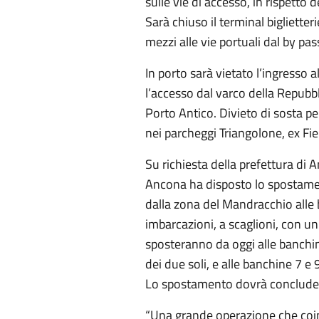
sulle vie di accesso, in rispetto
Sarà chiuso il terminal bigliette
mezzi alle vie portuali dal by pa
In porto sarà vietato l’ingresso 
l’accesso dal varco della Repubbl
Porto Antico. Divieto di sosta pe
nei parcheggi Triangolone, ex Fier
Su richiesta della prefettura di A
Ancona ha disposto lo spostamen
dalla zona del Mandracchio alle 
imbarcazioni, a scaglioni, con 
sposteranno da oggi alle banchin
dei due soli, e alle banchine 7 e 
Lo spostamento dovrà concluder
“Una grande operazione che coinvo