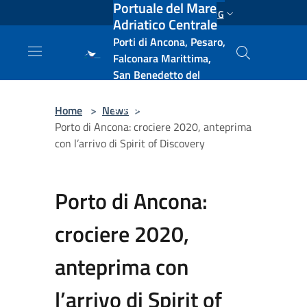
Portuale del Mare
Salta al contenuto principale
ENG
Adriatico Centrale
Porti di Ancona, Pesaro,
Falconara Marittima,
San Benedetto del
Tronto, Pescara, Ortona
e Vasto
Home
>
News
>
Porto di Ancona: crociere 2020, anteprima
con l’arrivo di Spirit of Discovery
Porto di Ancona:
crociere 2020,
anteprima con
l’arrivo di Spirit of