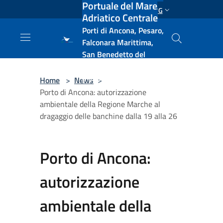
Portuale del Mare
Salta al contenuto principale
ENG
Adriatico Centrale
Porti di Ancona, Pesaro,
Falconara Marittima,
San Benedetto del
Tronto, Pescara, Ortona
e Vasto
Home
>
News
>
Porto di Ancona: autorizzazione
ambientale della Regione Marche al
dragaggio delle banchine dalla 19 alla 26
Porto di Ancona:
autorizzazione
ambientale della