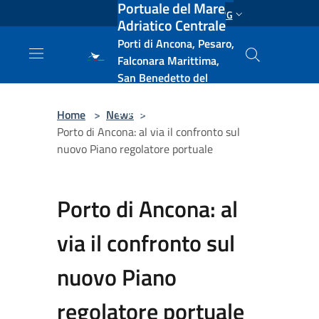
Portuale del Mare
Salta al contenuto principale
ENG
Adriatico Centrale
Porti di Ancona, Pesaro,
Falconara Marittima,
San Benedetto del
Tronto, Pescara, Ortona
e Vasto
Home
>
News
>
Porto di Ancona: al via il confronto sul
nuovo Piano regolatore portuale
Porto di Ancona: al
via il confronto sul
nuovo Piano
regolatore portuale