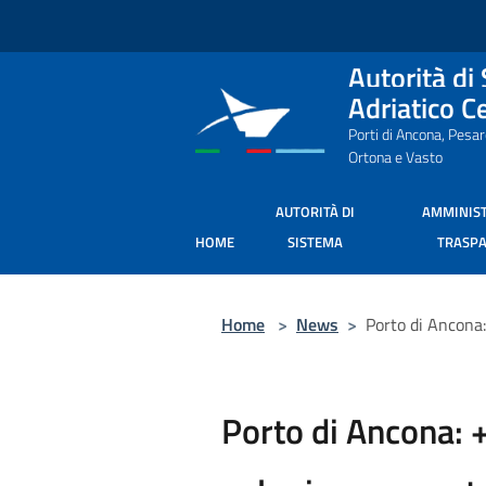
Salta al contenuto principale
Autorità di
Adriatico C
Porti di Ancona, Pesa
Ortona e Vasto
AUTORITÀ DI
AMMINIS
HOME
SISTEMA
TRASP
Home
>
News
>
Porto di Ancona
Porto di Ancona: 