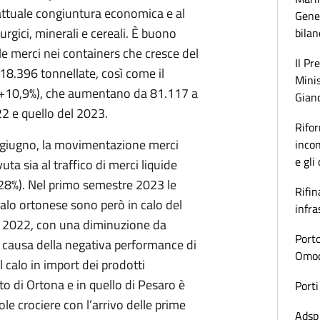
l’attuale congiuntura economica e al
Gener
lurgici, minerali e cereali. È buono
bilan
 merci nei containers che cresce del
Il Pr
8.396 tonnellate, così come il
Minis
(+10,9%), che aumentano da 81.117 a
Gianc
2 e quello del 2023.
Rifor
i giugno, la movimentazione merci
incon
e gli
ta sia al traffico di merci liquide
(+28%). Nel primo semestre 2023 le
Rifin
alo ortonese sono però in calo del
infra
e 2022, con una diminuzione da
Porto
 causa della negativa performance di
Omoda
il calo in import dei prodotti
rto di Ortona e in quello di Pesaro è
Porti
ole crociere con l’arrivo delle prime
Adsp 