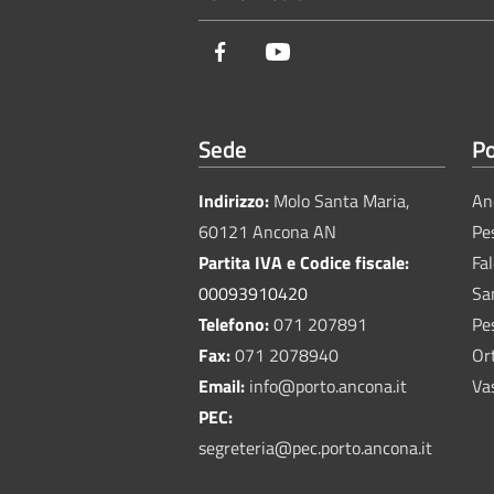
Facebook
Youtube
Sede
Po
Indirizzo:
Molo Santa Maria,
An
60121 Ancona AN
Pe
Partita IVA e Codice fiscale:
Fa
00093910420
Sa
Telefono:
071 207891
Pe
Fax:
071 2078940
Or
Email:
info@porto.ancona.it
Va
PEC:
segreteria@pec.porto.ancona.it