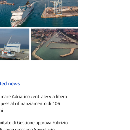
ted news
mare Adriatico centrale: via libera
ipess al rifinanziamento di 106
ni
mitato di Gestione approva Fabrizio
li come prossimo Segretario