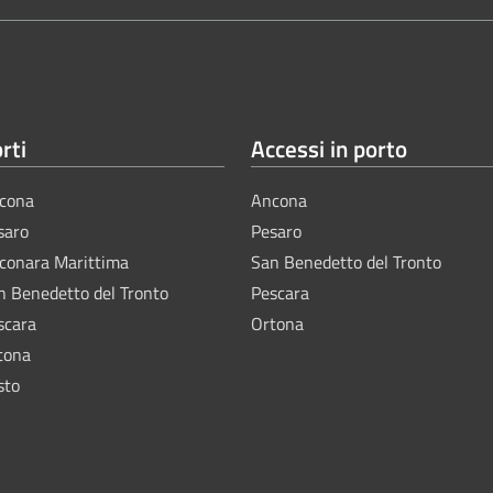
rti
Accessi in porto
cona
Ancona
saro
Pesaro
lconara Marittima
San Benedetto del Tronto
n Benedetto del Tronto
Pescara
scara
Ortona
tona
sto