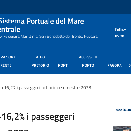
 Sistema Portuale del Mare
entrale
Follow
us on
ro, Falconara Marittima, San Benedetto del Tronto, Pescara,
TRAZIONE
ALBO
ACCESSI IN
ARENTE
PRETORIO
PORTI
PORTO
PAGOPA
: +16,2% i passeggeri nel primo semestre 2023
See acti
+16,2% i passeggeri