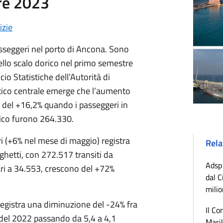
re 2023
izie
seggeri nel porto di Ancona. Sono
nello scalo dorico nel primo semestre
cio Statistiche dell’Autorità di
tico centrale emerge che l’aumento
 del +16,2% quando i passeggeri in
rico furono 264.330.
ri (+6% nel mese di maggio) registra
Rela
ghetti, con 272.517 transiti da
Adsp 
pari a 34.553, crescono del +72%
dal C
.
milio
registra una diminuzione del -24% fra
Il Co
 del 2022 passando da 5,4 a 4,1
Maril