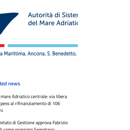
ted news
mare Adriatico centrale: via libera
ipess al rifinanziamento di 106
ni
mitato di Gestione approva Fabrizio
li come prossimo Segretario