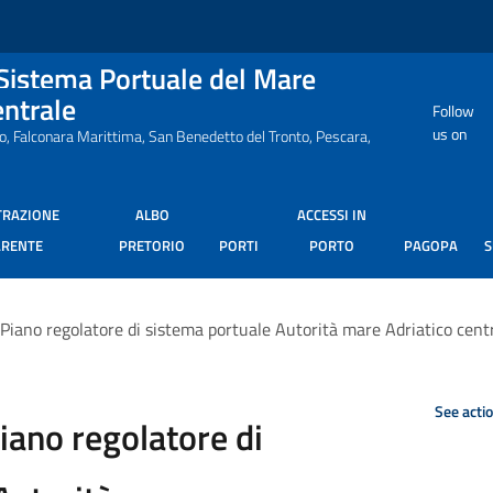
 Sistema Portuale del Mare
entrale
Follow
us on
ro, Falconara Marittima, San Benedetto del Tronto, Pescara,
TRAZIONE
ALBO
ACCESSI IN
ARENTE
PRETORIO
PORTI
PORTO
PAGOPA
 Piano regolatore di sistema portuale Autorità mare Adriatico cent
See acti
iano regolatore di