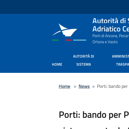
Salta al contenuto principale
Autorità di
Adriatico C
Porti di Ancona, Pesa
Ortona e Vasto
AUTORITÀ DI
AMMINIS
HOME
SISTEMA
TRASP
Home
>
News
>
Porti: bando per
Porti: bando per P