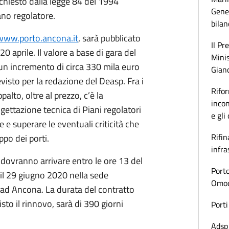
chiesto dalla legge 84 del 1994
Gener
ano regolatore.
bilan
www.porto.ancona.it
, sarà pubblicato
Il Pr
 20 aprile. Il valore a base di gara del
Minis
un incremento di circa 330 mila euro
Gianc
evisto per la redazione del Deasp. Fra i
Rifor
palto, oltre al prezzo, c’è la
incon
ettazione tecnica di Piani regolatori
e gli
re e superare le eventuali criticità che
Rifin
po dei porti.
infra
 dovranno arrivare entro le ore 13 del
Porto
il 29 giugno 2020 nella sede
Omoda
e ad Ancona. La durata del contratto
isto il rinnovo, sarà di 390 giorni
Porti
Adsp 