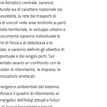
are Adriatico centrale, saranno
turale sia di carattere nazionale sia
cessibilità, la rete dei trasporti di
di vincoli nelle aree limitrofe ai porti
testo territoriale, lo sviluppo urbano e
il Documento saranno individuate le
ti di forza e di debolezza e le
le, e saranno definiti gli obiettivi di
portuale e dei singoli porti. Sul
portato avanti un confronto con le
older di riferimento, le imprese, le
nizzazioni sindacali.
energetico ambientale del sistema
finisce il quadro di riferimento al
ergetici dell’Adsp attuali e futuri
 di nuove tecnologie e servizi,