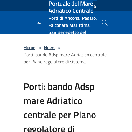
Portuale del Mare
Salta al contenuto principale
ENG
Adriatico Centrale
Porti di Ancona, Pesaro,
Falconara Marittima,
San Benedetto del
Tronto, Pescara, Ortona
e Vasto
Home
>
News
>
Porti: bando Adsp mare Adriatico centrale
per Piano regolatore di sistema
Porti: bando Adsp
mare Adriatico
centrale per Piano
regolatore di