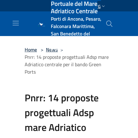
Portuale del Mare
Salta al contenuto principale
ENG
Adriatico Centrale
Porti di Ancona, Pesaro,
Falconara Marittima,
San Benedetto del
Tronto, Pescara, Ortona
e Vasto
Home
>
News
>
Pnrr: 14 proposte progettuali Adsp mare
Adriatico centrale per il bando Green
Ports
Pnrr: 14 proposte
progettuali Adsp
mare Adriatico