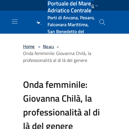
Portuale del Mare
Salta al contenuto principale
ENG
Adriatico Centrale
Porti di Ancona, Pesaro,
Falconara Marittima,
San Benedetto del
Tronto, Pescara, Ortona
e Vasto
Home
>
News
>
Onda femminile: Giovanna Chilà, la
professionalità al di là del genere
Onda femminile:
Giovanna Chilà, la
professionalità al di
là del genere